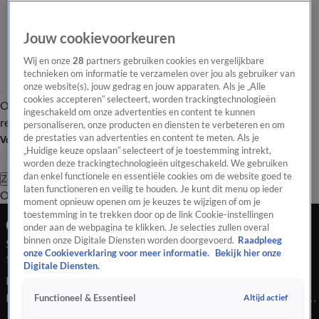
Jouw cookievoorkeuren
Wij en onze
28
partners gebruiken cookies en vergelijkbare
technieken om informatie te verzamelen over jou als gebruiker van
onze website(s), jouw gedrag en jouw apparaten. Als je „Alle
cookies accepteren” selecteert, worden trackingtechnologieën
Overzicht
Tip de
Laatste nieuws
Regionieuws
Het beste van Hart
ingeschakeld om onze advertenties en content te kunnen
redactie
personaliseren, onze producten en diensten te verbeteren en om
de prestaties van advertenties en content te meten. Als je
Volg Hart van Nederland
„Huidige keuze opslaan” selecteert of je toestemming intrekt,
worden deze trackingtechnologieën uitgeschakeld. We gebruiken
dan enkel functionele en essentiële cookies om de website goed te
Zoeken
laten functioneren en veilig te houden. Je kunt dit menu op ieder
Overzicht
Regio
Uitzendingen
Weer
Tip de redactie
Panel
Video's
moment opnieuw openen om je keuzes te wijzigen of om je
toestemming in te trekken door op de link Cookie-instellingen
Ochtend Editie
onder aan de webpagina te klikken. Je selecties zullen overal
binnen onze Digitale Diensten worden doorgevoerd.
Raadpleeg
Seizoen 2025, aflevering 4323
onze Cookieverklaring voor meer informatie.
Bekijk hier onze
5 okt 2025, 08:00
Digitale Diensten.
Bekijk aflevering 4323 van Hart van Nederland - Ochtend
Editie uit seizoen 2025 hier. Deze aflevering is uitgezonden op
Altijd actief
Functioneel & Essentieel
5 oktober, 08:00 uur bij SBS6. Hart van Nederland - Ochtend