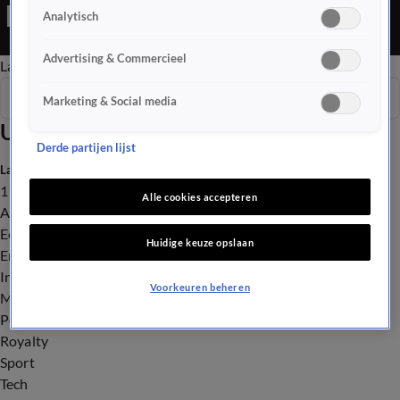
Editie is een Nieuws programma
Analytisch
Advertising & Commercieel
Late Editie
Ochtend Editie
Vroege Editie
Het Weer
Seizoen 2025
Marketing & Social media
Uitzendingen
Derde partijen lijst
Laatste nieuws
112
Alle cookies accepteren
Advies & Tips
Economie
Huidige keuze opslaan
Entertainment
Infrastructuur
Voorkeuren beheren
Milieu en Gezondheid
Politiek
Royalty
Sport
Tech