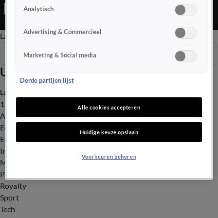
Ochtend Editie is een Nieuws programma
Analytisch
Advertising & Commercieel
Late Editie
Ochtend Editie
Vroege Editie
Het Weer
Seizoen 2025
Marketing & Social media
Uitzendingen
Derde partijen lijst
Laatste nieuws
112
Alle cookies accepteren
Advies & Tips
Economie
Huidige keuze opslaan
Entertainment
Infrastructuur
Voorkeuren beheren
Milieu en Gezondheid
Politiek
Royalty
Sport
Tech