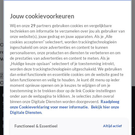
Jouw cookievoorkeuren
Wij en onze
29
partners gebruiken cookies en vergelijkbare
technieken om informatie te verzamelen over jou als gebruiker van
onze website(s), jouw gedrag en jouw apparaten. Als je „Alle
cookies accepteren” selecteert, worden trackingtechnologieën
Overzicht
Tip de
Laatste nieuws
Regionieuws
Het beste van Hart
ingeschakeld om onze advertenties en content te kunnen
redactie
personaliseren, onze producten en diensten te verbeteren en om
de prestaties van advertenties en content te meten. Als je
Volg Hart van Nederland
„Huidige keuze opslaan” selecteert of je toestemming intrekt,
worden deze trackingtechnologieën uitgeschakeld. We gebruiken
dan enkel functionele en essentiële cookies om de website goed te
Zoeken
laten functioneren en veilig te houden. Je kunt dit menu op ieder
Overzicht
Regio
Uitzendingen
Weer
Tip de redactie
Panel
Video's
moment opnieuw openen om je keuzes te wijzigen of om je
toestemming in te trekken door op de link Cookie-instellingen
Ochtend Editie
onder aan de webpagina te klikken. Je selecties zullen overal
binnen onze Digitale Diensten worden doorgevoerd.
Raadpleeg
Seizoen 2025, aflevering 5065
onze Cookieverklaring voor meer informatie.
Bekijk hier onze
24 nov 2025, 08:00
Digitale Diensten.
Bekijk aflevering 5065 van Hart van Nederland - Ochtend
Editie uit seizoen 2025 hier. Deze aflevering is uitgezonden op
Altijd actief
Functioneel & Essentieel
24 november, 08:00 uur bij SBS6. Hart van Nederland -