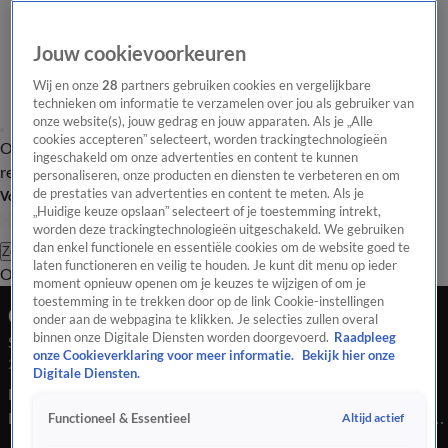
Jouw cookievoorkeuren
Wij en onze
28
partners gebruiken cookies en vergelijkbare
technieken om informatie te verzamelen over jou als gebruiker van
onze website(s), jouw gedrag en jouw apparaten. Als je „Alle
cookies accepteren” selecteert, worden trackingtechnologieën
Overzicht
Tip de
Laatste nieuws
Regionieuws
Het beste van Hart
ingeschakeld om onze advertenties en content te kunnen
redactie
personaliseren, onze producten en diensten te verbeteren en om
de prestaties van advertenties en content te meten. Als je
Volg Hart van Nederland
„Huidige keuze opslaan” selecteert of je toestemming intrekt,
worden deze trackingtechnologieën uitgeschakeld. We gebruiken
dan enkel functionele en essentiële cookies om de website goed te
Zoeken
laten functioneren en veilig te houden. Je kunt dit menu op ieder
Overzicht
Regio
Uitzendingen
Weer
Tip de redactie
Panel
Video's
moment opnieuw openen om je keuzes te wijzigen of om je
toestemming in te trekken door op de link Cookie-instellingen
Ochtend Editie
onder aan de webpagina te klikken. Je selecties zullen overal
binnen onze Digitale Diensten worden doorgevoerd.
Raadpleeg
Seizoen 2026, aflevering 1353
onze Cookieverklaring voor meer informatie.
Bekijk hier onze
29 mrt, 09:00
Digitale Diensten.
Bekijk aflevering 1353 van Hart van Nederland - Ochtend
Editie uit seizoen 2026 hier. Deze aflevering is uitgezonden op
Altijd actief
Functioneel & Essentieel
29 maart, 09:00 uur bij SBS6. Hart van Nederland - Ochtend