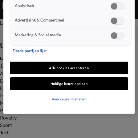
Editie is een Nieuws programma
Analytisch
Advertising & Commercieel
Late Editie
Ochtend Editie
Vroege Editie
Het Weer
Seizoen 2026
Marketing & Social media
Uitzendingen
Derde partijen lijst
Laatste nieuws
112
Alle cookies accepteren
Advies & Tips
Economie
Huidige keuze opslaan
Entertainment
Infrastructuur
Voorkeuren beheren
Milieu en Gezondheid
Politiek
Royalty
Sport
Tech