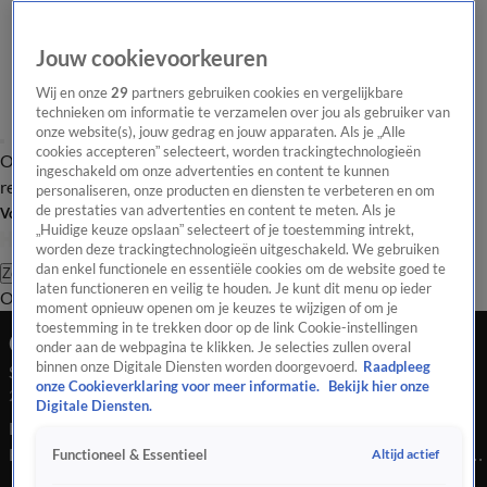
Jouw cookievoorkeuren
Wij en onze
29
partners gebruiken cookies en vergelijkbare
technieken om informatie te verzamelen over jou als gebruiker van
onze website(s), jouw gedrag en jouw apparaten. Als je „Alle
cookies accepteren” selecteert, worden trackingtechnologieën
Overzicht
Tip de
Laatste nieuws
Regionieuws
Het beste van Hart
ingeschakeld om onze advertenties en content te kunnen
redactie
personaliseren, onze producten en diensten te verbeteren en om
de prestaties van advertenties en content te meten. Als je
Volg Hart van Nederland
„Huidige keuze opslaan” selecteert of je toestemming intrekt,
worden deze trackingtechnologieën uitgeschakeld. We gebruiken
dan enkel functionele en essentiële cookies om de website goed te
Zoeken
laten functioneren en veilig te houden. Je kunt dit menu op ieder
Overzicht
Regio
Uitzendingen
Weer
Tip de redactie
Panel
Video's
moment opnieuw openen om je keuzes te wijzigen of om je
toestemming in te trekken door op de link Cookie-instellingen
Ochtend Editie
onder aan de webpagina te klikken. Je selecties zullen overal
binnen onze Digitale Diensten worden doorgevoerd.
Raadpleeg
Seizoen 2026, aflevering 1253
onze Cookieverklaring voor meer informatie.
Bekijk hier onze
23 mrt, 09:55
Digitale Diensten.
Bekijk aflevering 1253 van Hart van Nederland - Ochtend
Editie uit seizoen 2026 hier. Deze aflevering is uitgezonden op
Altijd actief
Functioneel & Essentieel
23 maart, 09:55 uur bij SBS6. Hart van Nederland - Ochtend