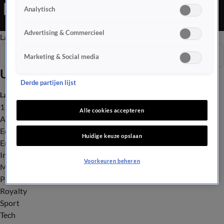
Editie is een Nieuws programma
Analytisch
Advertising & Commercieel
Late Editie
Ochtend Editie
Vroege Editie
Het Weer
Seizoen 2026
Marketing & Social media
Uitzendingen
Derde partijen lijst
Laatste nieuws
112
Alle cookies accepteren
Advies & Tips
Economie
Huidige keuze opslaan
Entertainment
Infrastructuur
Voorkeuren beheren
Milieu en Gezondheid
Politiek
Royalty
Sport
Tech