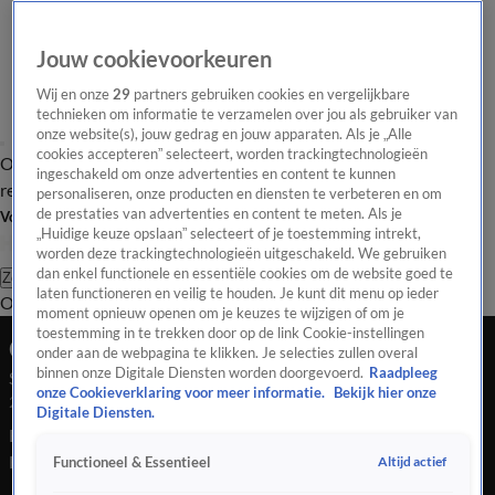
Jouw cookievoorkeuren
Wij en onze
29
partners gebruiken cookies en vergelijkbare
technieken om informatie te verzamelen over jou als gebruiker van
onze website(s), jouw gedrag en jouw apparaten. Als je „Alle
cookies accepteren” selecteert, worden trackingtechnologieën
Overzicht
Tip de
Laatste nieuws
Regionieuws
Het beste van Hart
ingeschakeld om onze advertenties en content te kunnen
redactie
personaliseren, onze producten en diensten te verbeteren en om
de prestaties van advertenties en content te meten. Als je
Volg Hart van Nederland
„Huidige keuze opslaan” selecteert of je toestemming intrekt,
worden deze trackingtechnologieën uitgeschakeld. We gebruiken
dan enkel functionele en essentiële cookies om de website goed te
Zoeken
laten functioneren en veilig te houden. Je kunt dit menu op ieder
Overzicht
Regio
Uitzendingen
Weer
Tip de redactie
Panel
Video's
moment opnieuw openen om je keuzes te wijzigen of om je
toestemming in te trekken door op de link Cookie-instellingen
Ochtend Editie
onder aan de webpagina te klikken. Je selecties zullen overal
binnen onze Digitale Diensten worden doorgevoerd.
Raadpleeg
Seizoen 2026, aflevering 1235
onze Cookieverklaring voor meer informatie.
Bekijk hier onze
22 mrt, 09:00
Digitale Diensten.
Een exploderende bestelwagen zorgt voor een ravage in een
Haagse straat. Tientallen ramen sneuvelen en overal liggen
Altijd actief
Functioneel & Essentieel
brokstukken. Het is ook de dag van de klassieker, die vooral in