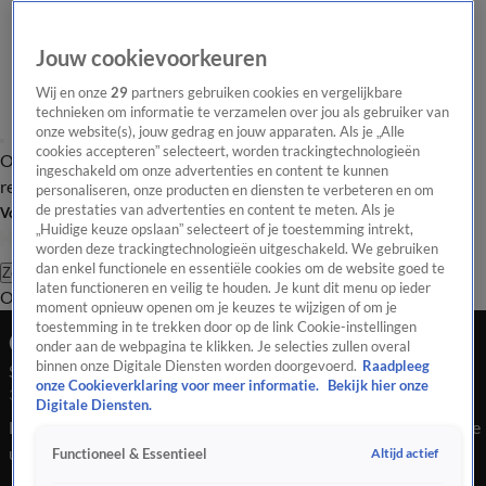
Jouw cookievoorkeuren
Wij en onze
29
partners gebruiken cookies en vergelijkbare
technieken om informatie te verzamelen over jou als gebruiker van
onze website(s), jouw gedrag en jouw apparaten. Als je „Alle
cookies accepteren” selecteert, worden trackingtechnologieën
Overzicht
Tip de
Laatste nieuws
Regionieuws
Het beste van Hart
ingeschakeld om onze advertenties en content te kunnen
redactie
personaliseren, onze producten en diensten te verbeteren en om
de prestaties van advertenties en content te meten. Als je
Volg Hart van Nederland
„Huidige keuze opslaan” selecteert of je toestemming intrekt,
worden deze trackingtechnologieën uitgeschakeld. We gebruiken
dan enkel functionele en essentiële cookies om de website goed te
Zoeken
laten functioneren en veilig te houden. Je kunt dit menu op ieder
Overzicht
Regio
Uitzendingen
Weer
Tip de redactie
Panel
Video's
moment opnieuw openen om je keuzes te wijzigen of om je
toestemming in te trekken door op de link Cookie-instellingen
Ochtend Editie
onder aan de webpagina te klikken. Je selecties zullen overal
binnen onze Digitale Diensten worden doorgevoerd.
Raadpleeg
Seizoen 2026, aflevering 523
onze Cookieverklaring voor meer informatie.
Bekijk hier onze
3 feb, 10:00
Digitale Diensten.
Bekijk aflevering 523 van Hart van Nederland - Ochtend Editie
uit seizoen 2026 hier. Deze aflevering is uitgezonden op 3
Altijd actief
Functioneel & Essentieel
februari, 10:00 uur bij SBS6. Hart van Nederland - Ochtend