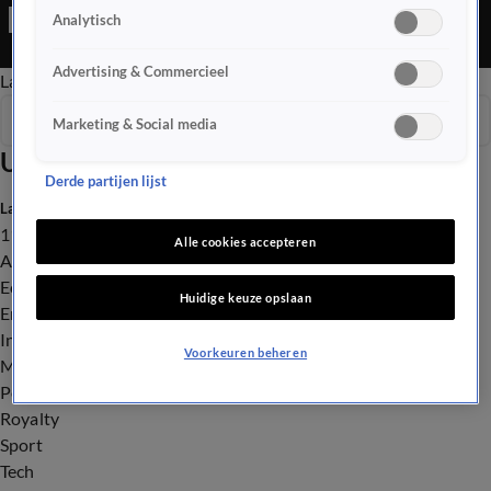
Editie is een Nieuws programma
Analytisch
Advertising & Commercieel
Late Editie
Ochtend Editie
Vroege Editie
Het Weer
Seizoen 2026
Marketing & Social media
Uitzendingen
Derde partijen lijst
Laatste nieuws
112
Alle cookies accepteren
Advies & Tips
Economie
Huidige keuze opslaan
Entertainment
Infrastructuur
Voorkeuren beheren
Milieu en Gezondheid
Politiek
Royalty
Sport
Tech