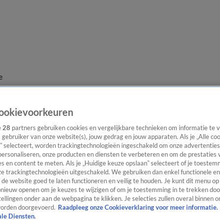
e
ookievoorkeuren
e
28
partners gebruiken cookies en vergelijkbare technieken om informatie te
s gebruiker van onze website(s), jouw gedrag en jouw apparaten. Als je „Alle co
” selecteert, worden trackingtechnologieën ingeschakeld om onze advertenties
personaliseren, onze producten en diensten te verbeteren en om de prestaties 
s en content te meten. Als je „Huidige keuze opslaan” selecteert of je toestemm
e trackingtechnologieën uitgeschakeld. We gebruiken dan enkel functionele en
de website goed te laten functioneren en veilig te houden. Je kunt dit menu op
ieuw openen om je keuzes te wijzigen of om je toestemming in te trekken door
ellingen onder aan de webpagina te klikken. Je selecties zullen overal binnen o
orden doorgevoerd.
Raadpleeg onze Cookieverklaring voor meer informatie.
ale Diensten.