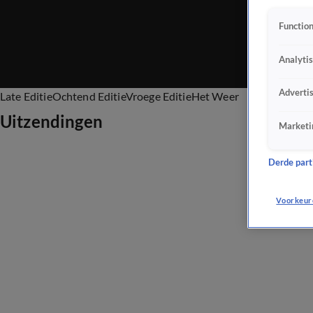
Function
Analyti
Adverti
Late Editie
Ochtend Editie
Vroege Editie
Het Weer
Uitzendingen
Marketi
Derde parti
Voorkeur