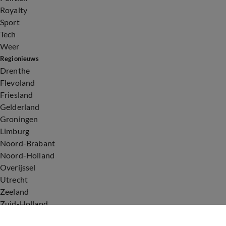
Royalty
Sport
Tech
Weer
Regionieuws
Drenthe
Flevoland
Friesland
Gelderland
Groningen
Limburg
Noord-Brabant
Noord-Holland
Overijssel
Utrecht
Zeeland
Zuid-Holland
Voorwaarden