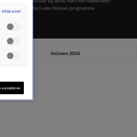
op 9 mei, 08:00 uur bij SBS6. Hart van Nederland -
Ochtend Editie is een Nieuws programma
Altijd actief
Seizoen 2026
s accepteren