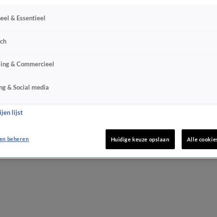
eel & Essentieel
sch
sing & Commercieel
ng & Social media
jen lijst
en beheren
Huidige keuze opslaan
Alle cookie