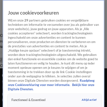
Jouw cookievoorkeuren
Wij en onze
29
partners gebruiken cookies en vergelijkbare
technieken om informatie te verzamelen over jou als gebruiker van
onze website(s), jouw gedrag en jouw apparaten. Als je „Alle
cookies accepteren” selecteert, worden trackingtechnologieën
Overzicht
Tip de
Laatste nieuws
Regionieuws
Het beste van Hart
ingeschakeld om onze advertenties en content te kunnen
redactie
personaliseren, onze producten en diensten te verbeteren en om
de prestaties van advertenties en content te meten. Als je
Volg Hart van Nederland
„Huidige keuze opslaan” selecteert of je toestemming intrekt,
worden deze trackingtechnologieën uitgeschakeld. We gebruiken
dan enkel functionele en essentiële cookies om de website goed te
Zoeken
laten functioneren en veilig te houden. Je kunt dit menu op ieder
Overzicht
Regio
Uitzendingen
Weer
Tip de redactie
Panel
Video's
moment opnieuw openen om je keuzes te wijzigen of om je
toestemming in te trekken door op de link Cookie-instellingen
Ochtend Editie
onder aan de webpagina te klikken. Je selecties zullen overal
binnen onze Digitale Diensten worden doorgevoerd.
Raadpleeg
Seizoen 2025, aflevering 4241
onze Cookieverklaring voor meer informatie.
Bekijk hier onze
29 sep 2025, 09:55
Digitale Diensten.
Bekijk aflevering 4241 van Hart van Nederland - Ochtend
Editie uit seizoen 2025 hier. Deze aflevering is uitgezonden op
Altijd actief
Functioneel & Essentieel
29 september, 09:55 uur bij SBS6. Hart van Nederland -