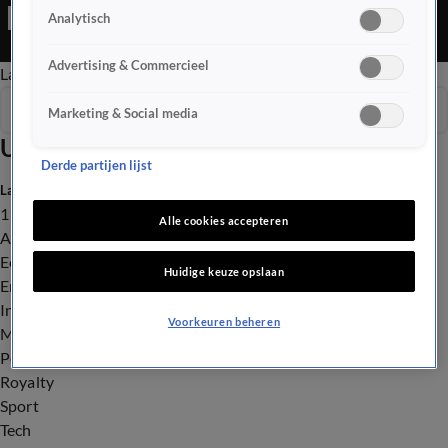
Ochtend Editie is een Nieuws programma
Analytisch
Advertising & Commercieel
Late Editie
Ochtend Editie
Vroege Editie
Het Weer
Seizoen 2025
Marketing & Social media
Uitzendingen
Derde partijen lijst
Laatste nieuws
112
Alle cookies accepteren
Advies & Tips
Economie
Huidige keuze opslaan
Entertainment
Infrastructuur
Voorkeuren beheren
Milieu en Gezondheid
Politiek
Royalty
Sport
Tech