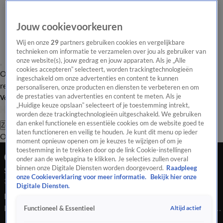
Jouw cookievoorkeuren
Wij en onze
29
partners gebruiken cookies en vergelijkbare
technieken om informatie te verzamelen over jou als gebruiker van
onze website(s), jouw gedrag en jouw apparaten. Als je „Alle
cookies accepteren” selecteert, worden trackingtechnologieën
Overzicht
Tip de
Laatste nieuws
Regionieuws
Het beste van Hart
ingeschakeld om onze advertenties en content te kunnen
redactie
personaliseren, onze producten en diensten te verbeteren en om
de prestaties van advertenties en content te meten. Als je
Volg Hart van Nederland
„Huidige keuze opslaan” selecteert of je toestemming intrekt,
worden deze trackingtechnologieën uitgeschakeld. We gebruiken
dan enkel functionele en essentiële cookies om de website goed te
Zoeken
laten functioneren en veilig te houden. Je kunt dit menu op ieder
Overzicht
Regio
Uitzendingen
Weer
Tip de redactie
Panel
Video's
moment opnieuw openen om je keuzes te wijzigen of om je
toestemming in te trekken door op de link Cookie-instellingen
Ochtend Editie
onder aan de webpagina te klikken. Je selecties zullen overal
binnen onze Digitale Diensten worden doorgevoerd.
Raadpleeg
Seizoen 2026, aflevering 1841
onze Cookieverklaring voor meer informatie.
Bekijk hier onze
30 apr, 10:02
Digitale Diensten.
Bekijk aflevering 1841 van Hart van Nederland - Ochtend
Editie uit seizoen 2026 hier. Deze aflevering is uitgezonden op
Altijd actief
Functioneel & Essentieel
30 april, 10:02 uur bij SBS6. Hart van Nederland - Ochtend