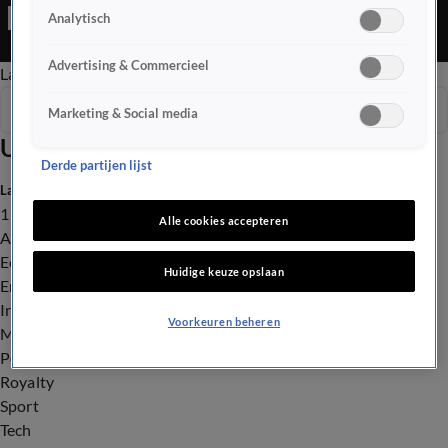
Editie is een Nieuws programma
Analytisch
Advertising & Commercieel
Late Editie
Ochtend Editie
Vroege Editie
Het Weer
Seizoen 2026
Marketing & Social media
Uitzendingen
Derde partijen lijst
Laatste nieuws
112
Alle cookies accepteren
Advies & Tips
Economie
Huidige keuze opslaan
Entertainment
Infrastructuur
Voorkeuren beheren
Milieu en Gezondheid
Politiek
Royalty
Sport
Tech