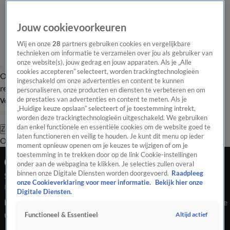
Jouw cookievoorkeuren
Wij en onze
28
partners gebruiken cookies en vergelijkbare
technieken om informatie te verzamelen over jou als gebruiker van
onze website(s), jouw gedrag en jouw apparaten. Als je „Alle
cookies accepteren” selecteert, worden trackingtechnologieën
Overzicht
Tip de
Laatste nieuws
Regionieuws
Het beste van Hart
ingeschakeld om onze advertenties en content te kunnen
redactie
personaliseren, onze producten en diensten te verbeteren en om
de prestaties van advertenties en content te meten. Als je
Volg Hart van Nederland
„Huidige keuze opslaan” selecteert of je toestemming intrekt,
worden deze trackingtechnologieën uitgeschakeld. We gebruiken
dan enkel functionele en essentiële cookies om de website goed te
Zoeken
laten functioneren en veilig te houden. Je kunt dit menu op ieder
Overzicht
Regio
Uitzendingen
Weer
Tip de redactie
Panel
Video's
moment opnieuw openen om je keuzes te wijzigen of om je
toestemming in te trekken door op de link Cookie-instellingen
Ochtend Editie
onder aan de webpagina te klikken. Je selecties zullen overal
binnen onze Digitale Diensten worden doorgevoerd.
Raadpleeg
Seizoen 2026, aflevering 595
onze Cookieverklaring voor meer informatie.
Bekijk hier onze
8 feb, 08:00
Digitale Diensten.
Bekijk aflevering 595 van Hart van Nederland - Ochtend Editie
uit seizoen 2026 hier. Deze aflevering is uitgezonden op 8
Altijd actief
Functioneel & Essentieel
februari, 08:00 uur bij SBS6. Hart van Nederland - Ochtend