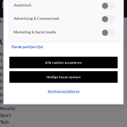
Editie is een Nieuws programma
Analytisch
Advertising & Commercieel
Late Editie
Ochtend Editie
Vroege Editie
Het Weer
Seizoen 2026
Marketing & Social media
Uitzendingen
Derde partijen lijst
Laatste nieuws
112
Alle cookies accepteren
Advies & Tips
Economie
Huidige keuze opslaan
Entertainment
Infrastructuur
Voorkeuren beheren
Milieu en Gezondheid
Politiek
Royalty
Sport
Tech