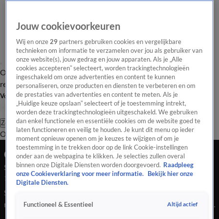
Jouw cookievoorkeuren
Wij en onze
29
partners gebruiken cookies en vergelijkbare
technieken om informatie te verzamelen over jou als gebruiker van
onze website(s), jouw gedrag en jouw apparaten. Als je „Alle
cookies accepteren” selecteert, worden trackingtechnologieën
Overzicht
Tip de
Laatste nieuws
Regionieuws
Het beste van Hart
ingeschakeld om onze advertenties en content te kunnen
redactie
personaliseren, onze producten en diensten te verbeteren en om
de prestaties van advertenties en content te meten. Als je
Volg Hart van Nederland
„Huidige keuze opslaan” selecteert of je toestemming intrekt,
worden deze trackingtechnologieën uitgeschakeld. We gebruiken
dan enkel functionele en essentiële cookies om de website goed te
Zoeken
laten functioneren en veilig te houden. Je kunt dit menu op ieder
Overzicht
Regio
Uitzendingen
Weer
Tip de redactie
Panel
Video's
moment opnieuw openen om je keuzes te wijzigen of om je
toestemming in te trekken door op de link Cookie-instellingen
Ochtend Editie
onder aan de webpagina te klikken. Je selecties zullen overal
binnen onze Digitale Diensten worden doorgevoerd.
Raadpleeg
Seizoen 2026, aflevering 269
onze Cookieverklaring voor meer informatie.
Bekijk hier onze
17 jan, 09:00
Digitale Diensten.
Spoorwerkzaamheden dit weekend. Treinreizigers moeten
rekening houden met vertraging. Verder lijkt het leven steeds
Altijd actief
Functioneel & Essentieel
duurder, maar dat blijkt het ook echt te zijn. En er zijn gratis