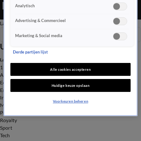
tulpen te plukken op het museumplein, maar daar is niet
Analytisch
iedereen blij mee.
Advertising & Commercieel
Late Editie
Ochtend Editie
Vroege Editie
Het Weer
Seizoen 2026
Marketing & Social media
Uitzendingen
Derde partijen lijst
Laatste nieuws
112
Alle cookies accepteren
Advies & Tips
Economie
Huidige keuze opslaan
Entertainment
Infrastructuur
Voorkeuren beheren
Milieu en Gezondheid
Politiek
Royalty
Sport
Tech