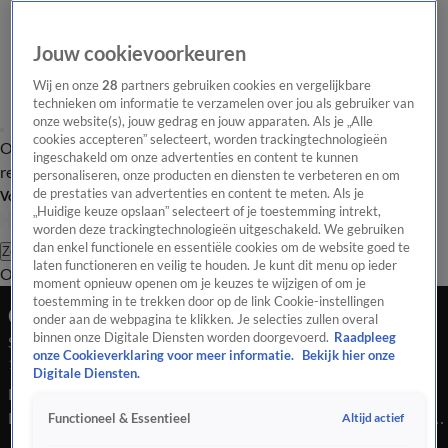
Jouw cookievoorkeuren
Wij en onze
28
partners gebruiken cookies en vergelijkbare
technieken om informatie te verzamelen over jou als gebruiker van
onze website(s), jouw gedrag en jouw apparaten. Als je „Alle
cookies accepteren” selecteert, worden trackingtechnologieën
Overzicht
Tip de
Laatste nieuws
Regionieuws
Het beste van Hart
ingeschakeld om onze advertenties en content te kunnen
redactie
personaliseren, onze producten en diensten te verbeteren en om
de prestaties van advertenties en content te meten. Als je
Volg Hart van Nederland
„Huidige keuze opslaan” selecteert of je toestemming intrekt,
worden deze trackingtechnologieën uitgeschakeld. We gebruiken
dan enkel functionele en essentiële cookies om de website goed te
Zoeken
laten functioneren en veilig te houden. Je kunt dit menu op ieder
Overzicht
Regio
Uitzendingen
Weer
Tip de redactie
Panel
Video's
moment opnieuw openen om je keuzes te wijzigen of om je
toestemming in te trekken door op de link Cookie-instellingen
Ochtend Editie
onder aan de webpagina te klikken. Je selecties zullen overal
binnen onze Digitale Diensten worden doorgevoerd.
Raadpleeg
Seizoen 2025, aflevering 4016
onze Cookieverklaring voor meer informatie.
Bekijk hier onze
14 sep 2025, 09:15
Digitale Diensten.
Bekijk aflevering 4016 van Hart van Nederland - Ochtend
Editie uit seizoen 2025 hier. Deze aflevering is uitgezonden op
Altijd actief
Functioneel & Essentieel
14 september, 09:15 uur bij SBS6. Hart van Nederland -