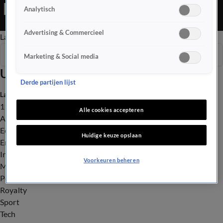
Ochtend Editie is een Nieuws programma
Analytisch
Advertising & Commercieel
Late Editie
Ochtend Editie
Vroege Editie
Het Weer
Seizoen 2025
Marketing & Social media
Uitzendingen
Derde partijen lijst
Laatste nieuws
112
Alle cookies accepteren
Advies & Tips
Economie
Huidige keuze opslaan
Entertainment
Infrastructuur
Voorkeuren beheren
Milieu en Gezondheid
Politiek
Royalty
Sport
Tech