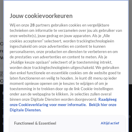
Jouw cookievoorkeuren
Wij en onze
28
partners gebruiken cookies en vergelijkbare
technieken om informatie te verzamelen over jou als gebruiker van
onze website(s), jouw gedrag en jouw apparaten. Als je „Alle
cookies accepteren” selecteert, worden trackingtechnologieën
Overzicht
Tip de
Laatste nieuws
Regionieuws
Het beste van Hart
ingeschakeld om onze advertenties en content te kunnen
redactie
personaliseren, onze producten en diensten te verbeteren en om
de prestaties van advertenties en content te meten. Als je
Volg Hart van Nederland
„Huidige keuze opslaan” selecteert of je toestemming intrekt,
worden deze trackingtechnologieën uitgeschakeld. We gebruiken
dan enkel functionele en essentiële cookies om de website goed te
Zoeken
laten functioneren en veilig te houden. Je kunt dit menu op ieder
Overzicht
Regio
Uitzendingen
Weer
Tip de redactie
Panel
Video's
moment opnieuw openen om je keuzes te wijzigen of om je
toestemming in te trekken door op de link Cookie-instellingen
Ochtend Editie
onder aan de webpagina te klikken. Je selecties zullen overal
binnen onze Digitale Diensten worden doorgevoerd.
Raadpleeg
Seizoen 2026, aflevering 323
onze Cookieverklaring voor meer informatie.
Bekijk hier onze
21 jan, 08:00
Digitale Diensten.
Bekijk aflevering 323 van Hart van Nederland - Ochtend Editie
uit seizoen 2026 hier. Deze aflevering is uitgezonden op 21
Altijd actief
Functioneel & Essentieel
januari, 08:00 uur bij SBS6. Hart van Nederland - Ochtend