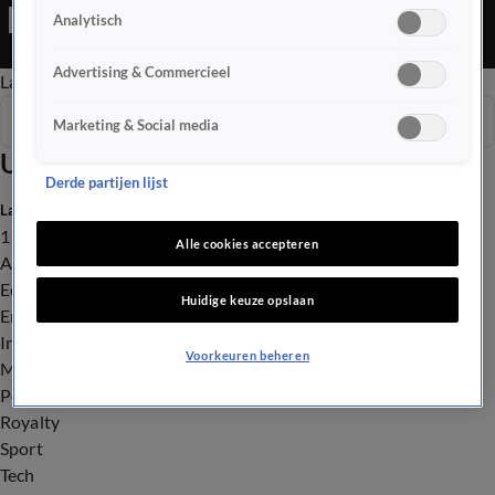
Editie is een Nieuws programma
Analytisch
Advertising & Commercieel
Late Editie
Ochtend Editie
Vroege Editie
Het Weer
Seizoen 2026
Marketing & Social media
Uitzendingen
Derde partijen lijst
Laatste nieuws
112
Alle cookies accepteren
Advies & Tips
Economie
Huidige keuze opslaan
Entertainment
Infrastructuur
Voorkeuren beheren
Milieu en Gezondheid
Politiek
Royalty
Sport
Tech