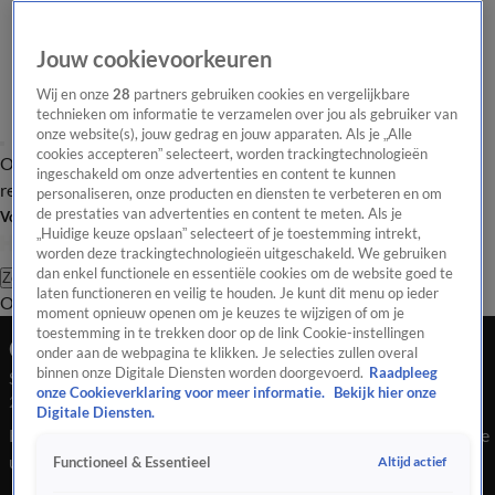
Jouw cookievoorkeuren
Wij en onze
28
partners gebruiken cookies en vergelijkbare
technieken om informatie te verzamelen over jou als gebruiker van
onze website(s), jouw gedrag en jouw apparaten. Als je „Alle
cookies accepteren” selecteert, worden trackingtechnologieën
Overzicht
Tip de
Laatste nieuws
Regionieuws
Het beste van Hart
ingeschakeld om onze advertenties en content te kunnen
redactie
personaliseren, onze producten en diensten te verbeteren en om
de prestaties van advertenties en content te meten. Als je
Volg Hart van Nederland
„Huidige keuze opslaan” selecteert of je toestemming intrekt,
worden deze trackingtechnologieën uitgeschakeld. We gebruiken
dan enkel functionele en essentiële cookies om de website goed te
Zoeken
laten functioneren en veilig te houden. Je kunt dit menu op ieder
Overzicht
Regio
Uitzendingen
Weer
Tip de redactie
Panel
Video's
moment opnieuw openen om je keuzes te wijzigen of om je
toestemming in te trekken door op de link Cookie-instellingen
Ochtend Editie
onder aan de webpagina te klikken. Je selecties zullen overal
binnen onze Digitale Diensten worden doorgevoerd.
Raadpleeg
Seizoen 2026, aflevering 319
onze Cookieverklaring voor meer informatie.
Bekijk hier onze
21 jan, 07:00
Digitale Diensten.
Bekijk aflevering 319 van Hart van Nederland - Ochtend Editie
uit seizoen 2026 hier. Deze aflevering is uitgezonden op 21
Altijd actief
Functioneel & Essentieel
januari, 07:00 uur bij SBS6. Hart van Nederland - Ochtend