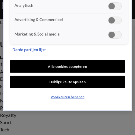
Editie is een Nieuws programma
Analytisch
Advertising & Commercieel
Late Editie
Ochtend Editie
Vroege Editie
Het Weer
Seizoen 2026
Marketing & Social media
Uitzendingen
Derde partijen lijst
Laatste nieuws
112
Alle cookies accepteren
Advies & Tips
Economie
Huidige keuze opslaan
Entertainment
Infrastructuur
Voorkeuren beheren
Milieu en Gezondheid
Politiek
Royalty
Sport
Tech