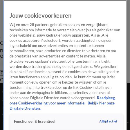
Jouw cookievoorkeuren
Wij en onze
28
partners gebruiken cookies en vergelijkbare
technieken om informatie te verzamelen over jou als gebruiker van
onze website(s), jouw gedrag en jouw apparaten. Als je „Alle
cookies accepteren” selecteert, worden trackingtechnologieën
Overzicht
Tip de
Laatste nieuws
Regionieuws
Het beste van Hart
ingeschakeld om onze advertenties en content te kunnen
redactie
personaliseren, onze producten en diensten te verbeteren en om
de prestaties van advertenties en content te meten. Als je
Volg Hart van Nederland
„Huidige keuze opslaan” selecteert of je toestemming intrekt,
worden deze trackingtechnologieën uitgeschakeld. We gebruiken
dan enkel functionele en essentiële cookies om de website goed te
Zoeken
laten functioneren en veilig te houden. Je kunt dit menu op ieder
Overzicht
Regio
Uitzendingen
Weer
Tip de redactie
Panel
Video's
moment opnieuw openen om je keuzes te wijzigen of om je
toestemming in te trekken door op de link Cookie-instellingen
Ochtend Editie
onder aan de webpagina te klikken. Je selecties zullen overal
binnen onze Digitale Diensten worden doorgevoerd.
Raadpleeg
Seizoen 2026, aflevering 38
onze Cookieverklaring voor meer informatie.
Bekijk hier onze
2 jan, 08:59
Digitale Diensten.
Gladheid en ongelukken door sneeuw in het hele land. Twee
tieners komen in Amsterdam om het leven bij een schietpartij
Altijd actief
Functioneel & Essentieel
in Nieuw-West. En nog wat oliebollen over? Gooi ze vooral niet