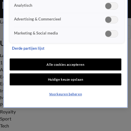
weg, want van ons krijg je nog wat culitaire tips voor deze
Analytisch
'overbollen'!
Advertising & Commercieel
Late Editie
Ochtend Editie
Vroege Editie
Het Weer
Seizoen 2026
Marketing & Social media
Uitzendingen
Derde partijen lijst
Laatste nieuws
112
Alle cookies accepteren
Advies & Tips
Economie
Huidige keuze opslaan
Entertainment
Infrastructuur
Voorkeuren beheren
Milieu en Gezondheid
Politiek
Royalty
Sport
Tech