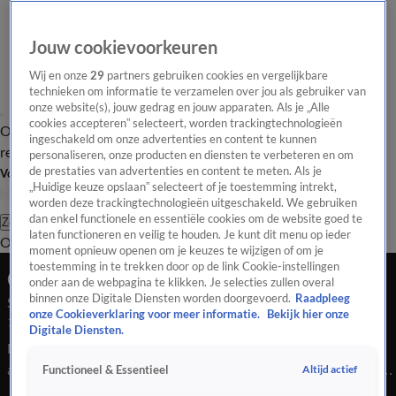
Jouw cookievoorkeuren
Wij en onze
29
partners gebruiken cookies en vergelijkbare
technieken om informatie te verzamelen over jou als gebruiker van
onze website(s), jouw gedrag en jouw apparaten. Als je „Alle
cookies accepteren” selecteert, worden trackingtechnologieën
Overzicht
Tip de
Laatste nieuws
Regionieuws
Het beste van Hart
ingeschakeld om onze advertenties en content te kunnen
redactie
personaliseren, onze producten en diensten te verbeteren en om
de prestaties van advertenties en content te meten. Als je
Volg Hart van Nederland
„Huidige keuze opslaan” selecteert of je toestemming intrekt,
worden deze trackingtechnologieën uitgeschakeld. We gebruiken
dan enkel functionele en essentiële cookies om de website goed te
Zoeken
laten functioneren en veilig te houden. Je kunt dit menu op ieder
Overzicht
Regio
Uitzendingen
Weer
Tip de redactie
Panel
Video's
moment opnieuw openen om je keuzes te wijzigen of om je
toestemming in te trekken door op de link Cookie-instellingen
Ochtend Editie
onder aan de webpagina te klikken. Je selecties zullen overal
binnen onze Digitale Diensten worden doorgevoerd.
Raadpleeg
Seizoen 2025, aflevering 4405
onze Cookieverklaring voor meer informatie.
Bekijk hier onze
10 okt 2025, 09:00
Digitale Diensten.
Meer mensen hebben woonstress. Het Kabinet van Israel is
akkoord met deel 1 van de vredesdeal met Hamas, maar gaat
Altijd actief
Functioneel & Essentieel
ondertussen door met vechten. En je hoort het nieuwste