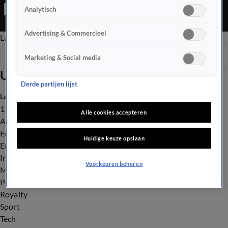
nummer van Acda en de Munnik.
Analytisch
Advertising & Commercieel
Late Editie
Ochtend Editie
Vroege Editie
Het Weer
Seizoen 2025
Marketing & Social media
Uitzendingen
Derde partijen lijst
Laatste nieuws
112
Alle cookies accepteren
Advies & Tips
Economie
Huidige keuze opslaan
Entertainment
Infrastructuur
Voorkeuren beheren
Milieu en Gezondheid
Politiek
Royalty
Sport
Tech