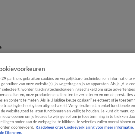
e
ookievoorkeuren
e
29
partners gebruiken cookies en vergelijkbare technieken om informatie te
s gebruiker van onze website(s), jouw gedrag en jouw apparaten. Als je „Alle co
” selecteert, worden trackingtechnologieën ingeschakeld om onze advertenties
personaliseren, onze producten en diensten te verbeteren en om de prestaties 
s en content te meten. Als je „Huidige keuze opslaan” selecteert of je toestemm
e trackingtechnologieën uitgeschakeld. We gebruiken dan enkel functionele en
de website goed te laten functioneren en veilig te houden. Je kunt dit menu op
ieuw openen om je keuzes te wijzigen of om je toestemming in te trekken door
ellingen onder aan de webpagina te klikken. Je selecties zullen overal binnen o
orden doorgevoerd.
Raadpleeg onze Cookieverklaring voor meer informatie.
ale Diensten.