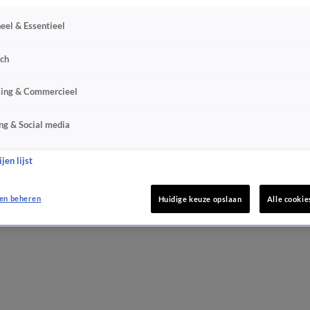
eel & Essentieel
sch
sing & Commercieel
ng & Social media
jen lijst
en beheren
Huidige keuze opslaan
Alle cookie