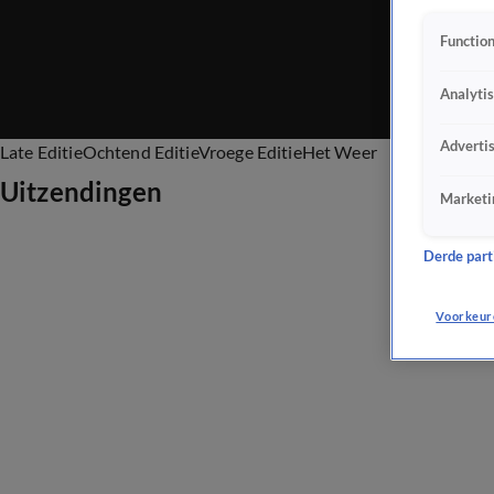
Function
Analyti
Adverti
Late Editie
Ochtend Editie
Vroege Editie
Het Weer
Uitzendingen
Marketi
Derde parti
Voorkeur