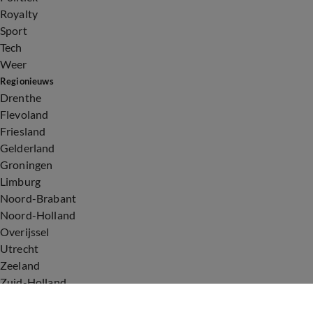
Royalty
Sport
Tech
Weer
Regionieuws
Drenthe
Flevoland
Friesland
Gelderland
Groningen
Limburg
Noord-Brabant
Noord-Holland
Overijssel
Utrecht
Zeeland
Zuid-Holland
Voorwaarden