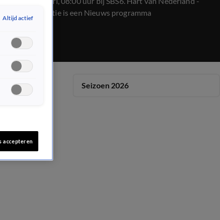
op 23 februari, 08:00 uur bij SBS6. Hart van Nederland -
Ochtend Editie is een Nieuws programma
Altijd actief
Seizoen 2026
s accepteren