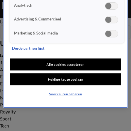
Editie is een Nieuws programma
Analytisch
Advertising & Commercieel
Late Editie
Ochtend Editie
Vroege Editie
Het Weer
Seizoen 2026
Marketing & Social media
Uitzendingen
Derde partijen lijst
Laatste nieuws
112
Alle cookies accepteren
Advies & Tips
Economie
Huidige keuze opslaan
Entertainment
Infrastructuur
Voorkeuren beheren
Milieu en Gezondheid
Politiek
Royalty
Sport
Tech