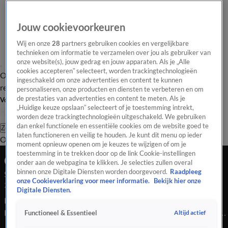
Jouw cookievoorkeuren
Wij en onze
28
partners gebruiken cookies en vergelijkbare
technieken om informatie te verzamelen over jou als gebruiker van
onze website(s), jouw gedrag en jouw apparaten. Als je „Alle
cookies accepteren” selecteert, worden trackingtechnologieën
Overzicht
Tip de
Laatste nieuws
Regionieuws
Het beste van Hart
ingeschakeld om onze advertenties en content te kunnen
redactie
personaliseren, onze producten en diensten te verbeteren en om
de prestaties van advertenties en content te meten. Als je
Volg Hart van Nederland
„Huidige keuze opslaan” selecteert of je toestemming intrekt,
worden deze trackingtechnologieën uitgeschakeld. We gebruiken
dan enkel functionele en essentiële cookies om de website goed te
Zoeken
laten functioneren en veilig te houden. Je kunt dit menu op ieder
Overzicht
Regio
Uitzendingen
Weer
Tip de redactie
Panel
Video's
moment opnieuw openen om je keuzes te wijzigen of om je
toestemming in te trekken door op de link Cookie-instellingen
Ochtend Editie
onder aan de webpagina te klikken. Je selecties zullen overal
binnen onze Digitale Diensten worden doorgevoerd.
Raadpleeg
Seizoen 2026, aflevering 2214
onze Cookieverklaring voor meer informatie.
Bekijk hier onze
26 mei, 07:00
Digitale Diensten.
Bekijk aflevering 2214 van Hart van Nederland - Ochtend
Editie uit seizoen 2026 hier. Deze aflevering is uitgezonden op
Altijd actief
Functioneel & Essentieel
26 mei, 07:00 uur bij SBS6. Hart van Nederland - Ochtend