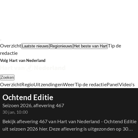
Overzicht
Tip de
Laatste nieuws
Regionieuws
Het beste van Hart
redactie
Volg Hart van Nederland
Zoeken
Overzicht
Regio
Uitzendingen
Weer
Tip de redactie
Panel
Video's
Ochtend Editie
Seizoen 2026, aflevering 467
30 jan, 10:00
Bekijk aflevering 467 van Hart van Nederland - Ochtend Editie
uit seizoen 2026 hier. Deze aflevering is uitgezonden op 30
januari, 10:00 uur bij SBS6. Hart van Nederland - Ochtend