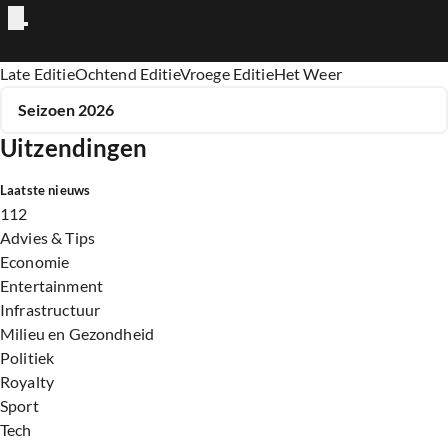
Editie is een Nieuws programma
Late Editie
Ochtend Editie
Vroege Editie
Het Weer
Seizoen 2026
Uitzendingen
Laatste nieuws
112
Advies & Tips
Economie
Entertainment
Infrastructuur
Milieu en Gezondheid
Politiek
Royalty
Sport
Tech