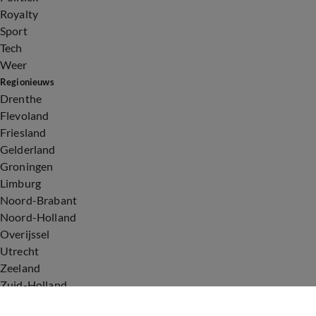
Royalty
Sport
Tech
Weer
Regionieuws
Drenthe
Flevoland
Friesland
Gelderland
Groningen
Limburg
Noord-Brabant
Noord-Holland
Overijssel
Utrecht
Zeeland
Zuid-Holland
Voorwaarden