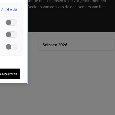
gehaald. De politie heeft mensen in de val gelokt met een
nepwebsite. Beelden van een van de deelnemers van het
Altijd actief
NK biertappen. En de ontknoping van de ineens zo
bekende Instagrampagina: mygirlfriendharriet.
Seizoen 2026
s accepteren