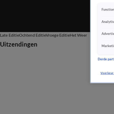
Function
Analyti
Adverti
Late Editie
Ochtend Editie
Vroege Editie
Het Weer
Uitzendingen
Marketi
Derde parti
Voorkeur