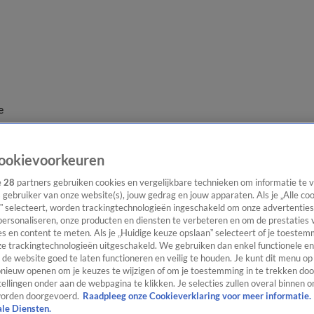
e
ookievoorkeuren
e
28
partners gebruiken cookies en vergelijkbare technieken om informatie te
s gebruiker van onze website(s), jouw gedrag en jouw apparaten. Als je „Alle co
” selecteert, worden trackingtechnologieën ingeschakeld om onze advertenties
personaliseren, onze producten en diensten te verbeteren en om de prestaties 
s en content te meten. Als je „Huidige keuze opslaan” selecteert of je toestemm
e trackingtechnologieën uitgeschakeld. We gebruiken dan enkel functionele en
de website goed te laten functioneren en veilig te houden. Je kunt dit menu op
ieuw openen om je keuzes te wijzigen of om je toestemming in te trekken door
ellingen onder aan de webpagina te klikken. Je selecties zullen overal binnen o
orden doorgevoerd.
Raadpleeg onze Cookieverklaring voor meer informatie.
ale Diensten.