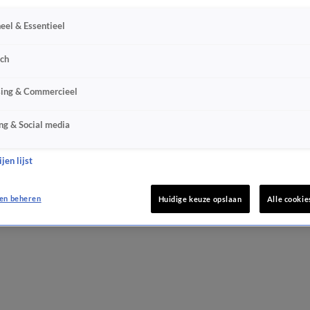
eel & Essentieel
sch
sing & Commercieel
ng & Social media
jen lijst
en beheren
Huidige keuze opslaan
Alle cookie