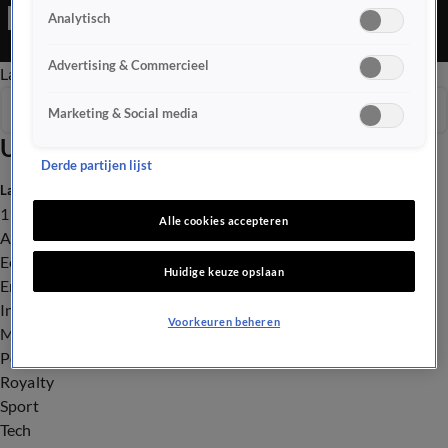
gedoe tussen huizenkopers en verkopers. En je hoort de
Analytisch
nieuwe muziek van Harry Styles!
Advertising & Commercieel
Late Editie
Ochtend Editie
Vroege Editie
Het Weer
Seizoen 2026
Marketing & Social media
Uitzendingen
Derde partijen lijst
Laatste nieuws
112
Alle cookies accepteren
Advies & Tips
Economie
Huidige keuze opslaan
Entertainment
Infrastructuur
Voorkeuren beheren
Milieu en Gezondheid
Politiek
Royalty
Sport
Tech