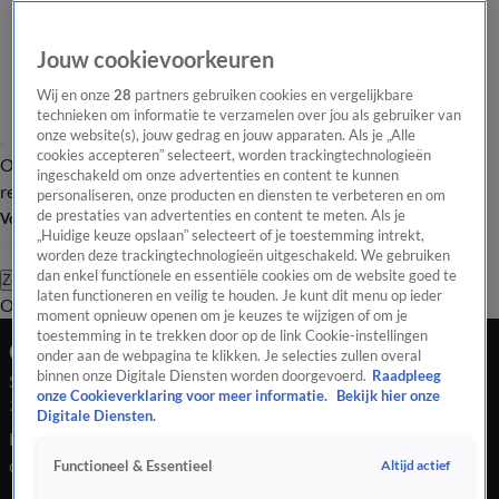
Jouw cookievoorkeuren
Wij en onze
28
partners gebruiken cookies en vergelijkbare
technieken om informatie te verzamelen over jou als gebruiker van
onze website(s), jouw gedrag en jouw apparaten. Als je „Alle
cookies accepteren” selecteert, worden trackingtechnologieën
Overzicht
Tip de
Laatste nieuws
Regionieuws
Het beste van Hart
ingeschakeld om onze advertenties en content te kunnen
redactie
personaliseren, onze producten en diensten te verbeteren en om
de prestaties van advertenties en content te meten. Als je
Volg Hart van Nederland
„Huidige keuze opslaan” selecteert of je toestemming intrekt,
worden deze trackingtechnologieën uitgeschakeld. We gebruiken
dan enkel functionele en essentiële cookies om de website goed te
Zoeken
laten functioneren en veilig te houden. Je kunt dit menu op ieder
Overzicht
Regio
Uitzendingen
Weer
Tip de redactie
Panel
Video's
moment opnieuw openen om je keuzes te wijzigen of om je
toestemming in te trekken door op de link Cookie-instellingen
Ochtend Editie
onder aan de webpagina te klikken. Je selecties zullen overal
binnen onze Digitale Diensten worden doorgevoerd.
Raadpleeg
Seizoen 2026, aflevering 359
onze Cookieverklaring voor meer informatie.
Bekijk hier onze
23 jan, 09:00
Digitale Diensten.
Een dode in Den Hoorn en veel politieonderzoek. Je hoort dat
de politie ook nog steeds zoekt naar betrokkenen van een
Altijd actief
Functioneel & Essentieel
schietpartij op snelweg A59. Er zijn steeds vaker ruzies en