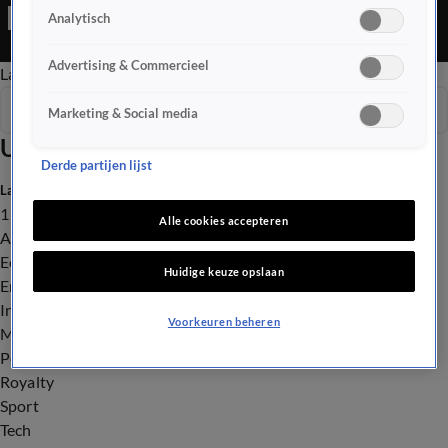
Ochtend Editie is een Nieuws programma
Analytisch
Advertising & Commercieel
Late Editie
Ochtend Editie
Vroege Editie
Het Weer
Seizoen 2025
Marketing & Social media
Uitzendingen
Derde partijen lijst
Laatste nieuws
112
Alle cookies accepteren
Advies & Tips
Economie
Huidige keuze opslaan
Entertainment
Infrastructuur
Voorkeuren beheren
Milieu en Gezondheid
Politiek
Royalty
Sport
Tech