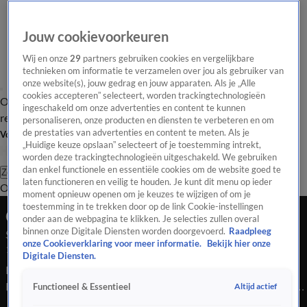
Jouw cookievoorkeuren
Wij en onze
29
partners gebruiken cookies en vergelijkbare
technieken om informatie te verzamelen over jou als gebruiker van
onze website(s), jouw gedrag en jouw apparaten. Als je „Alle
cookies accepteren” selecteert, worden trackingtechnologieën
Overzicht
Tip de
Laatste nieuws
Regionieuws
Het beste van Hart
ingeschakeld om onze advertenties en content te kunnen
redactie
personaliseren, onze producten en diensten te verbeteren en om
de prestaties van advertenties en content te meten. Als je
Volg Hart van Nederland
„Huidige keuze opslaan” selecteert of je toestemming intrekt,
worden deze trackingtechnologieën uitgeschakeld. We gebruiken
dan enkel functionele en essentiële cookies om de website goed te
Zoeken
laten functioneren en veilig te houden. Je kunt dit menu op ieder
Overzicht
Regio
Uitzendingen
Weer
Tip de redactie
Panel
Video's
moment opnieuw openen om je keuzes te wijzigen of om je
toestemming in te trekken door op de link Cookie-instellingen
Ochtend Editie
onder aan de webpagina te klikken. Je selecties zullen overal
binnen onze Digitale Diensten worden doorgevoerd.
Raadpleeg
Seizoen 2025, aflevering 5359
onze Cookieverklaring voor meer informatie.
Bekijk hier onze
14 dec 2025, 07:00
Digitale Diensten.
Bekijk aflevering 5359 van Hart van Nederland - Ochtend
Editie uit seizoen 2025 hier. Deze aflevering is uitgezonden op
Altijd actief
Functioneel & Essentieel
14 december, 07:00 uur bij SBS6. Hart van Nederland -