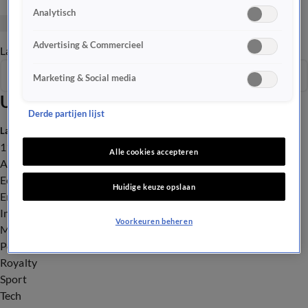
Analytisch
Advertising & Commercieel
Late Editie
Ochtend Editie
Vroege Editie
Het Weer
Seizoen 2026
Marketing & Social media
Uitzendingen
Derde partijen lijst
Laatste nieuws
112
Alle cookies accepteren
Advies & Tips
Economie
Huidige keuze opslaan
Entertainment
Infrastructuur
Voorkeuren beheren
Milieu en Gezondheid
Politiek
Royalty
Sport
Tech