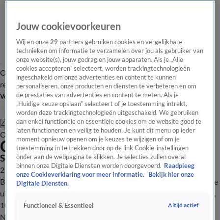
Jouw cookievoorkeuren
Wij en onze
29
partners gebruiken cookies en vergelijkbare
technieken om informatie te verzamelen over jou als gebruiker van
onze website(s), jouw gedrag en jouw apparaten. Als je „Alle
cookies accepteren” selecteert, worden trackingtechnologieën
Overzicht
Tip de
Laatste nieuws
Regionieuws
Het beste van Hart
ingeschakeld om onze advertenties en content te kunnen
redactie
personaliseren, onze producten en diensten te verbeteren en om
de prestaties van advertenties en content te meten. Als je
Volg Hart van Nederland
„Huidige keuze opslaan” selecteert of je toestemming intrekt,
worden deze trackingtechnologieën uitgeschakeld. We gebruiken
dan enkel functionele en essentiële cookies om de website goed te
Zoeken
laten functioneren en veilig te houden. Je kunt dit menu op ieder
Overzicht
Regio
Uitzendingen
Weer
Tip de redactie
Panel
Video's
moment opnieuw openen om je keuzes te wijzigen of om je
Ochtend Editie
toestemming in te trekken door op de link Cookie-instellingen
Seizoen 2026, aflevering 2154
onder aan de webpagina te klikken. Je selecties zullen overal
binnen onze Digitale Diensten worden doorgevoerd.
Raadpleeg
21 mei, 10:00
onze Cookieverklaring voor meer informatie.
Bekijk hier onze
Bekijk aflevering 2154 van Hart van Nederland - Ochtend Editie
Digitale Diensten.
uit seizoen 2026 hier. Deze aflevering is uitgezonden op 21 mei,
10:00 uur bij SBS6. Hart van Nederland - Ochtend Editie is een
Altijd actief
Functioneel & Essentieel
Nieuws programma