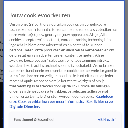
Jouw cookievoorkeuren
Wij en onze
29
partners gebruiken cookies en vergelijkbare
technieken om informatie te verzamelen over jou als gebruiker van
onze website(s), jouw gedrag en jouw apparaten. Als je „Alle
cookies accepteren” selecteert, worden trackingtechnologieën
Overzicht
Tip de
Laatste nieuws
Regionieuws
Het beste van Hart
ingeschakeld om onze advertenties en content te kunnen
redactie
personaliseren, onze producten en diensten te verbeteren en om
de prestaties van advertenties en content te meten. Als je
Volg Hart van Nederland
„Huidige keuze opslaan” selecteert of je toestemming intrekt,
worden deze trackingtechnologieën uitgeschakeld. We gebruiken
dan enkel functionele en essentiële cookies om de website goed te
Zoeken
laten functioneren en veilig te houden. Je kunt dit menu op ieder
Overzicht
Regio
Uitzendingen
Weer
Tip de redactie
Panel
Video's
moment opnieuw openen om je keuzes te wijzigen of om je
toestemming in te trekken door op de link Cookie-instellingen
Ochtend Editie
onder aan de webpagina te klikken. Je selecties zullen overal
binnen onze Digitale Diensten worden doorgevoerd.
Raadpleeg
Seizoen 2026, aflevering 463
onze Cookieverklaring voor meer informatie.
Bekijk hier onze
30 jan, 09:00
Digitale Diensten.
Er zijn steeds meer details bekend over het coalitieakkoord.
Verder is er nieuws over Thuisbezorgd, veel klanten zijn boos
Altijd actief
Functioneel & Essentieel
op die site. En fans zitten er klaar voor: de kaartverkoop van