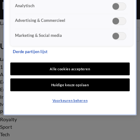
Harry Styles gaat van start.
Analytisch
Advertising & Commercieel
Late Editie
Ochtend Editie
Vroege Editie
Het Weer
Seizoen 2026
Marketing & Social media
Uitzendingen
Derde partijen lijst
Laatste nieuws
112
Alle cookies accepteren
Advies & Tips
Economie
Huidige keuze opslaan
Entertainment
Infrastructuur
Voorkeuren beheren
Milieu en Gezondheid
Politiek
Royalty
Sport
Tech