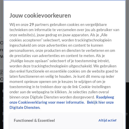
Jouw cookievoorkeuren
Wij en onze
29
partners gebruiken cookies en vergelijkbare
technieken om informatie te verzamelen over jou als gebruiker van
onze website(s), jouw gedrag en jouw apparaten. Als je „Alle
cookies accepteren” selecteert, worden trackingtechnologieën
Overzicht
Tip de
Laatste nieuws
Regionieuws
Het beste van Hart
ingeschakeld om onze advertenties en content te kunnen
redactie
personaliseren, onze producten en diensten te verbeteren en om
de prestaties van advertenties en content te meten. Als je
Volg Hart van Nederland
„Huidige keuze opslaan” selecteert of je toestemming intrekt,
worden deze trackingtechnologieën uitgeschakeld. We gebruiken
dan enkel functionele en essentiële cookies om de website goed te
Zoeken
laten functioneren en veilig te houden. Je kunt dit menu op ieder
Overzicht
Regio
Uitzendingen
Weer
Tip de redactie
Panel
Video's
moment opnieuw openen om je keuzes te wijzigen of om je
toestemming in te trekken door op de link Cookie-instellingen
Ochtend Editie
onder aan de webpagina te klikken. Je selecties zullen overal
binnen onze Digitale Diensten worden doorgevoerd.
Raadpleeg
Seizoen 2026, aflevering 369
onze Cookieverklaring voor meer informatie.
Bekijk hier onze
24 jan, 08:00
Digitale Diensten.
Bekijk aflevering 369 van Hart van Nederland - Ochtend Editie
uit seizoen 2026 hier. Deze aflevering is uitgezonden op 24
Altijd actief
Functioneel & Essentieel
januari, 08:00 uur bij SBS6. Hart van Nederland - Ochtend