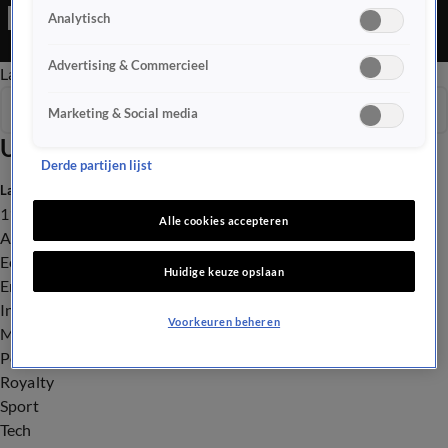
Editie is een Nieuws programma
Analytisch
Advertising & Commercieel
Late Editie
Ochtend Editie
Vroege Editie
Het Weer
Seizoen 2026
Marketing & Social media
Uitzendingen
Derde partijen lijst
Laatste nieuws
112
Alle cookies accepteren
Advies & Tips
Economie
Huidige keuze opslaan
Entertainment
Infrastructuur
Voorkeuren beheren
Milieu en Gezondheid
Politiek
Royalty
Sport
Tech