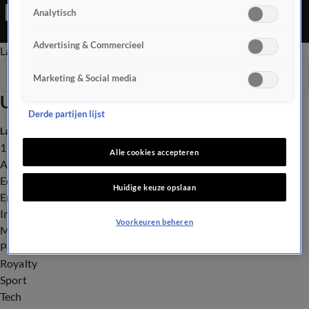
Ochtend Editie is een Nieuws programma
Analytisch
Advertising & Commercieel
Late Editie
Ochtend Editie
Vroege Editie
Het Weer
Seizoen 2025
Marketing & Social media
Uitzendingen
Derde partijen lijst
Laatste nieuws
112
Alle cookies accepteren
Advies & Tips
Economie
Huidige keuze opslaan
Entertainment
Infrastructuur
Voorkeuren beheren
Milieu en Gezondheid
Politiek
Royalty
Sport
Tech