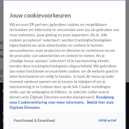
Jouw cookievoorkeuren
Wij en onze
29
partners gebruiken cookies en vergelijkbare
technieken om informatie te verzamelen over jou als gebruiker van
onze website(s), jouw gedrag en jouw apparaten. Als je „Alle
cookies accepteren” selecteert, worden trackingtechnologieën
Overzicht
Tip de
Laatste nieuws
Regionieuws
Het beste van Hart
ingeschakeld om onze advertenties en content te kunnen
redactie
personaliseren, onze producten en diensten te verbeteren en om
de prestaties van advertenties en content te meten. Als je
Volg Hart van Nederland
„Huidige keuze opslaan” selecteert of je toestemming intrekt,
worden deze trackingtechnologieën uitgeschakeld. We gebruiken
dan enkel functionele en essentiële cookies om de website goed te
Zoeken
laten functioneren en veilig te houden. Je kunt dit menu op ieder
Overzicht
Regio
Uitzendingen
Weer
Tip de redactie
Panel
Video's
moment opnieuw openen om je keuzes te wijzigen of om je
toestemming in te trekken door op de link Cookie-instellingen
Ochtend Editie
onder aan de webpagina te klikken. Je selecties zullen overal
binnen onze Digitale Diensten worden doorgevoerd.
Raadpleeg
Seizoen 2025, aflevering 4161
onze Cookieverklaring voor meer informatie.
Bekijk hier onze
24 sep 2025, 08:00
Digitale Diensten.
Bekijk aflevering 4161 van Hart van Nederland - Ochtend
Editie uit seizoen 2025 hier. Deze aflevering is uitgezonden op
Altijd actief
Functioneel & Essentieel
24 september, 08:00 uur bij SBS6. Hart van Nederland -