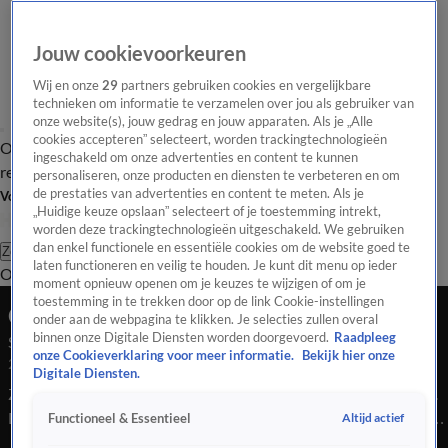
Jouw cookievoorkeuren
Wij en onze
29
partners gebruiken cookies en vergelijkbare
technieken om informatie te verzamelen over jou als gebruiker van
onze website(s), jouw gedrag en jouw apparaten. Als je „Alle
cookies accepteren” selecteert, worden trackingtechnologieën
Overzicht
Tip de
Laatste nieuws
Regionieuws
Het beste van Hart
ingeschakeld om onze advertenties en content te kunnen
redactie
personaliseren, onze producten en diensten te verbeteren en om
de prestaties van advertenties en content te meten. Als je
Volg Hart van Nederland
„Huidige keuze opslaan” selecteert of je toestemming intrekt,
worden deze trackingtechnologieën uitgeschakeld. We gebruiken
dan enkel functionele en essentiële cookies om de website goed te
Zoeken
laten functioneren en veilig te houden. Je kunt dit menu op ieder
Overzicht
Regio
Uitzendingen
Weer
Tip de redactie
Panel
Video's
moment opnieuw openen om je keuzes te wijzigen of om je
toestemming in te trekken door op de link Cookie-instellingen
Ochtend Editie
onder aan de webpagina te klikken. Je selecties zullen overal
binnen onze Digitale Diensten worden doorgevoerd.
Raadpleeg
Seizoen 2026, aflevering 2254
onze Cookieverklaring voor meer informatie.
Bekijk hier onze
28 mei, 09:00
Digitale Diensten.
Zorgen bij dermatologen over jongeren die cosmetica smeren.
Een plofkraak op een pinautomaat in Drachten. En Jeroen van
Altijd actief
Functioneel & Essentieel
der Boom terug als coach van The Voice?