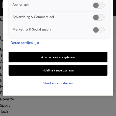
Analytisch
Advertising & Commercieel
Late Editie
Ochtend Editie
Vroege Editie
Het Weer
Seizoen 2026
Marketing & Social media
Uitzendingen
Derde partijen lijst
Laatste nieuws
112
Alle cookies accepteren
Advies & Tips
Economie
Huidige keuze opslaan
Entertainment
Infrastructuur
Voorkeuren beheren
Milieu en Gezondheid
Politiek
Royalty
Sport
Tech