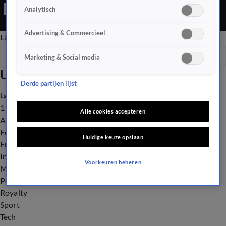
Editie is een Nieuws programma
Analytisch
Advertising & Commercieel
Late Editie
Ochtend Editie
Vroege Editie
Het Weer
Seizoen 2025
Marketing & Social media
Uitzendingen
Derde partijen lijst
Laatste nieuws
112
Alle cookies accepteren
Advies & Tips
Economie
Huidige keuze opslaan
Entertainment
Infrastructuur
Voorkeuren beheren
Milieu en Gezondheid
Politiek
Royalty
Sport
Tech