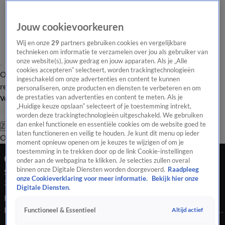
Jouw cookievoorkeuren
Wij en onze
29
partners gebruiken cookies en vergelijkbare
technieken om informatie te verzamelen over jou als gebruiker van
onze website(s), jouw gedrag en jouw apparaten. Als je „Alle
cookies accepteren” selecteert, worden trackingtechnologieën
Overzicht
Tip de
Laatste nieuws
Regionieuws
Het beste van Hart
ingeschakeld om onze advertenties en content te kunnen
redactie
personaliseren, onze producten en diensten te verbeteren en om
de prestaties van advertenties en content te meten. Als je
Volg Hart van Nederland
„Huidige keuze opslaan” selecteert of je toestemming intrekt,
worden deze trackingtechnologieën uitgeschakeld. We gebruiken
dan enkel functionele en essentiële cookies om de website goed te
Zoeken
laten functioneren en veilig te houden. Je kunt dit menu op ieder
Overzicht
Regio
Uitzendingen
Weer
Tip de redactie
Panel
Video's
moment opnieuw openen om je keuzes te wijzigen of om je
toestemming in te trekken door op de link Cookie-instellingen
Ochtend Editie
onder aan de webpagina te klikken. Je selecties zullen overal
binnen onze Digitale Diensten worden doorgevoerd.
Raadpleeg
Seizoen 2025, aflevering 5629
onze Cookieverklaring voor meer informatie.
Bekijk hier onze
28 okt 2025, 11:00
Digitale Diensten.
Bekijk aflevering 5629 van Hart van Nederland - Ochtend
Editie uit seizoen 2025 hier. Deze aflevering is uitgezonden op
Altijd actief
Functioneel & Essentieel
28 oktober, 11:00 uur bij SBS6. Hart van Nederland - Ochtend