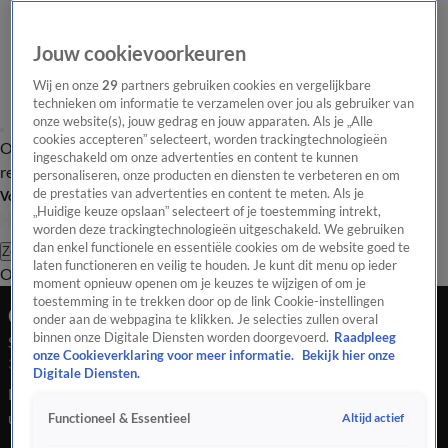
Jouw cookievoorkeuren
Wij en onze
29
partners gebruiken cookies en vergelijkbare
technieken om informatie te verzamelen over jou als gebruiker van
onze website(s), jouw gedrag en jouw apparaten. Als je „Alle
cookies accepteren” selecteert, worden trackingtechnologieën
Overzicht
Tip de
Laatste nieuws
Regionieuws
Het beste van Hart
ingeschakeld om onze advertenties en content te kunnen
redactie
personaliseren, onze producten en diensten te verbeteren en om
de prestaties van advertenties en content te meten. Als je
Volg Hart van Nederland
„Huidige keuze opslaan” selecteert of je toestemming intrekt,
worden deze trackingtechnologieën uitgeschakeld. We gebruiken
dan enkel functionele en essentiële cookies om de website goed te
Zoeken
laten functioneren en veilig te houden. Je kunt dit menu op ieder
Overzicht
Regio
Uitzendingen
Weer
Tip de redactie
Panel
Video's
moment opnieuw openen om je keuzes te wijzigen of om je
toestemming in te trekken door op de link Cookie-instellingen
Ochtend Editie
onder aan de webpagina te klikken. Je selecties zullen overal
binnen onze Digitale Diensten worden doorgevoerd.
Raadpleeg
Seizoen 2026, aflevering 44
onze Cookieverklaring voor meer informatie.
Bekijk hier onze
3 jan, 07:00
Digitale Diensten.
Bekijk aflevering 44 van Hart van Nederland - Ochtend Editie
uit seizoen 2026 hier. Deze aflevering is uitgezonden op 3
Altijd actief
Functioneel & Essentieel
januari, 07:00 uur bij SBS6. Hart van Nederland - Ochtend