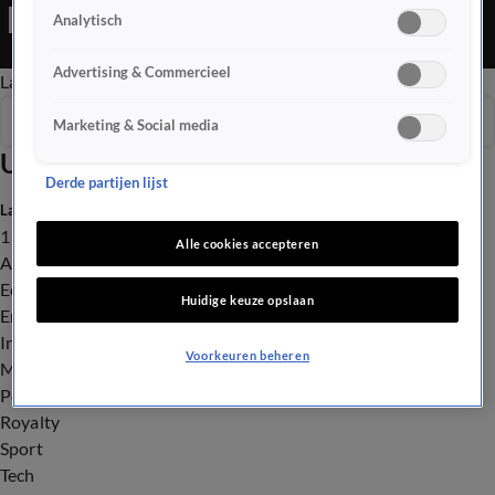
Editie is een Nieuws programma
Analytisch
Advertising & Commercieel
Late Editie
Ochtend Editie
Vroege Editie
Het Weer
Seizoen 2026
Marketing & Social media
Uitzendingen
Derde partijen lijst
Laatste nieuws
112
Alle cookies accepteren
Advies & Tips
Economie
Huidige keuze opslaan
Entertainment
Infrastructuur
Voorkeuren beheren
Milieu en Gezondheid
Politiek
Royalty
Sport
Tech