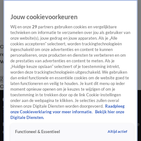
Jouw cookievoorkeuren
Wij en onze
29
partners gebruiken cookies en vergelijkbare
technieken om informatie te verzamelen over jou als gebruiker van
onze website(s), jouw gedrag en jouw apparaten. Als je „Alle
cookies accepteren” selecteert, worden trackingtechnologieën
Overzicht
Tip de
Laatste nieuws
Regionieuws
Het beste van Hart
ingeschakeld om onze advertenties en content te kunnen
redactie
personaliseren, onze producten en diensten te verbeteren en om
de prestaties van advertenties en content te meten. Als je
Volg Hart van Nederland
„Huidige keuze opslaan” selecteert of je toestemming intrekt,
worden deze trackingtechnologieën uitgeschakeld. We gebruiken
dan enkel functionele en essentiële cookies om de website goed te
Zoeken
laten functioneren en veilig te houden. Je kunt dit menu op ieder
Overzicht
Regio
Uitzendingen
Weer
Tip de redactie
Panel
Video's
moment opnieuw openen om je keuzes te wijzigen of om je
toestemming in te trekken door op de link Cookie-instellingen
Ochtend Editie
onder aan de webpagina te klikken. Je selecties zullen overal
binnen onze Digitale Diensten worden doorgevoerd.
Raadpleeg
Seizoen 2026, aflevering 745
onze Cookieverklaring voor meer informatie.
Bekijk hier onze
18 feb, 08:00
Digitale Diensten.
Bekijk aflevering 745 van Hart van Nederland - Ochtend Editie
uit seizoen 2026 hier. Deze aflevering is uitgezonden op 18
Altijd actief
Functioneel & Essentieel
februari, 08:00 uur bij SBS6. Hart van Nederland - Ochtend