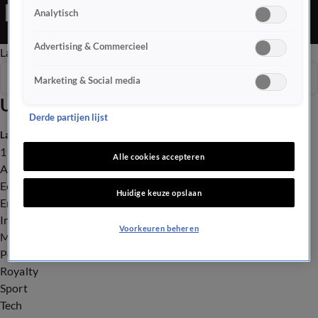
Editie is een Nieuws programma
Analytisch
Advertising & Commercieel
Late Editie
Ochtend Editie
Vroege Editie
Het Weer
Seizoen 2026
Marketing & Social media
Uitzendingen
Derde partijen lijst
Laatste nieuws
112
Alle cookies accepteren
Advies & Tips
Economie
Huidige keuze opslaan
Entertainment
Infrastructuur
Voorkeuren beheren
Milieu en Gezondheid
Politiek
Royalty
Sport
Tech