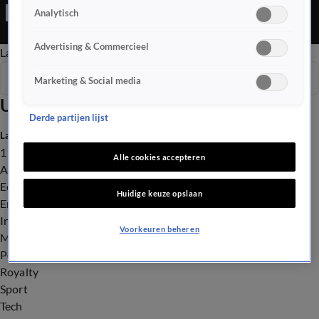
Analytisch
Advertising & Commercieel
Late Editie
Ochtend Editie
Vroege Editie
Het Weer
Seizoen 2026
Marketing & Social media
Uitzendingen
Derde partijen lijst
Laatste nieuws
112
Alle cookies accepteren
Advies & Tips
Economie
Huidige keuze opslaan
Entertainment
Infrastructuur
Voorkeuren beheren
Milieu en Gezondheid
Politiek
Royalty
Sport
Tech