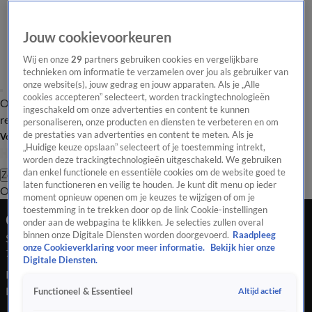
Jouw cookievoorkeuren
Wij en onze
29
partners gebruiken cookies en vergelijkbare
technieken om informatie te verzamelen over jou als gebruiker van
onze website(s), jouw gedrag en jouw apparaten. Als je „Alle
cookies accepteren” selecteert, worden trackingtechnologieën
Overzicht
Tip de
Laatste nieuws
Regionieuws
Het beste van Hart
ingeschakeld om onze advertenties en content te kunnen
redactie
personaliseren, onze producten en diensten te verbeteren en om
de prestaties van advertenties en content te meten. Als je
Volg Hart van Nederland
„Huidige keuze opslaan” selecteert of je toestemming intrekt,
worden deze trackingtechnologieën uitgeschakeld. We gebruiken
dan enkel functionele en essentiële cookies om de website goed te
Zoeken
laten functioneren en veilig te houden. Je kunt dit menu op ieder
Overzicht
Regio
Uitzendingen
Weer
Tip de redactie
Panel
Video's
moment opnieuw openen om je keuzes te wijzigen of om je
toestemming in te trekken door op de link Cookie-instellingen
Ochtend Editie
onder aan de webpagina te klikken. Je selecties zullen overal
binnen onze Digitale Diensten worden doorgevoerd.
Raadpleeg
Seizoen 2026, aflevering 1015
onze Cookieverklaring voor meer informatie.
Bekijk hier onze
7 mrt, 09:00
Digitale Diensten.
Problemen in de gevangenis. Er is gedoe op het spoor in
Brabant door een ontspoorde werktrein. En een onhandige
Altijd actief
Functioneel & Essentieel
teckel steelt de harten van Amsterdammers op sociale media!