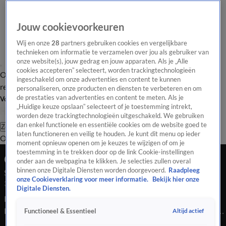
Jouw cookievoorkeuren
Wij en onze
28
partners gebruiken cookies en vergelijkbare
technieken om informatie te verzamelen over jou als gebruiker van
onze website(s), jouw gedrag en jouw apparaten. Als je „Alle
cookies accepteren” selecteert, worden trackingtechnologieën
Overzicht
Tip de
Laatste nieuws
Regionieuws
Het beste van Hart
ingeschakeld om onze advertenties en content te kunnen
redactie
personaliseren, onze producten en diensten te verbeteren en om
de prestaties van advertenties en content te meten. Als je
Volg Hart van Nederland
„Huidige keuze opslaan” selecteert of je toestemming intrekt,
worden deze trackingtechnologieën uitgeschakeld. We gebruiken
dan enkel functionele en essentiële cookies om de website goed te
Zoeken
laten functioneren en veilig te houden. Je kunt dit menu op ieder
Overzicht
Regio
Uitzendingen
Weer
Tip de redactie
Panel
Video's
moment opnieuw openen om je keuzes te wijzigen of om je
toestemming in te trekken door op de link Cookie-instellingen
Ochtend Editie
onder aan de webpagina te klikken. Je selecties zullen overal
binnen onze Digitale Diensten worden doorgevoerd.
Raadpleeg
Seizoen 2025, aflevering 4749
onze Cookieverklaring voor meer informatie.
Bekijk hier onze
3 nov 2025, 07:00
Digitale Diensten.
Bekijk aflevering 4749 van Hart van Nederland - Ochtend
Editie uit seizoen 2025 hier. Deze aflevering is uitgezonden op
Altijd actief
Functioneel & Essentieel
3 november, 07:00 uur bij SBS6. Hart van Nederland - Ochtend