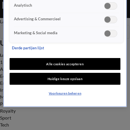
Editie is een Nieuws programma
Analytisch
Advertising & Commercieel
Late Editie
Ochtend Editie
Vroege Editie
Het Weer
Seizoen 2025
Marketing & Social media
Uitzendingen
Derde partijen lijst
Laatste nieuws
112
Alle cookies accepteren
Advies & Tips
Economie
Huidige keuze opslaan
Entertainment
Infrastructuur
Voorkeuren beheren
Milieu en Gezondheid
Politiek
Royalty
Sport
Tech