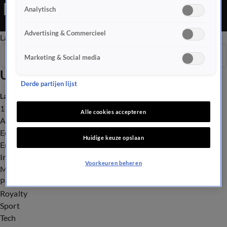
Editie is een Nieuws programma
Analytisch
Advertising & Commercieel
Late Editie
Ochtend Editie
Vroege Editie
Het Weer
Seizoen 2026
Marketing & Social media
Uitzendingen
Derde partijen lijst
Laatste nieuws
112
Alle cookies accepteren
Advies & Tips
Economie
Huidige keuze opslaan
Entertainment
Infrastructuur
Voorkeuren beheren
Milieu en Gezondheid
Politiek
Royalty
Sport
Tech