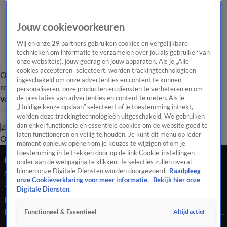
Jouw cookievoorkeuren
Wij en onze
29
partners gebruiken cookies en vergelijkbare
technieken om informatie te verzamelen over jou als gebruiker van
onze website(s), jouw gedrag en jouw apparaten. Als je „Alle
cookies accepteren” selecteert, worden trackingtechnologieën
Overzicht
Tip de
Laatste nieuws
Regionieuws
Het beste van Hart
ingeschakeld om onze advertenties en content te kunnen
redactie
personaliseren, onze producten en diensten te verbeteren en om
de prestaties van advertenties en content te meten. Als je
Volg Hart van Nederland
„Huidige keuze opslaan” selecteert of je toestemming intrekt,
worden deze trackingtechnologieën uitgeschakeld. We gebruiken
dan enkel functionele en essentiële cookies om de website goed te
Zoeken
laten functioneren en veilig te houden. Je kunt dit menu op ieder
Overzicht
Regio
Uitzendingen
Weer
Tip de redactie
Panel
Video's
moment opnieuw openen om je keuzes te wijzigen of om je
toestemming in te trekken door op de link Cookie-instellingen
Ochtend Editie
onder aan de webpagina te klikken. Je selecties zullen overal
binnen onze Digitale Diensten worden doorgevoerd.
Raadpleeg
Seizoen 2026, aflevering 1675
onze Cookieverklaring voor meer informatie.
Bekijk hier onze
20 apr, 08:00
Digitale Diensten.
Bekijk aflevering 1675 van Hart van Nederland - Ochtend
Editie uit seizoen 2026 hier. Deze aflevering is uitgezonden op
Altijd actief
Functioneel & Essentieel
20 april, 08:00 uur bij SBS6. Hart van Nederland - Ochtend