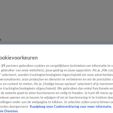
e
ookievoorkeuren
e
29
partners gebruiken cookies en vergelijkbare technieken om informatie te
s gebruiker van onze website(s), jouw gedrag en jouw apparaten. Als je „Alle co
” selecteert, worden trackingtechnologieën ingeschakeld om onze advertenties
personaliseren, onze producten en diensten te verbeteren en om de prestaties 
s en content te meten. Als je „Huidige keuze opslaan” selecteert of je toestemm
e trackingtechnologieën uitgeschakeld. We gebruiken dan enkel functionele en
de website goed te laten functioneren en veilig te houden. Je kunt dit menu op
ieuw openen om je keuzes te wijzigen of om je toestemming in te trekken door
ellingen onder aan de webpagina te klikken. Je selecties zullen overal binnen o
orden doorgevoerd.
Raadpleeg onze Cookieverklaring voor meer informatie.
ale Diensten.