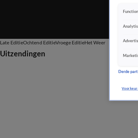
Function
Analyti
Adverti
Late Editie
Ochtend Editie
Vroege Editie
Het Weer
Uitzendingen
Marketi
Derde parti
Voorkeur