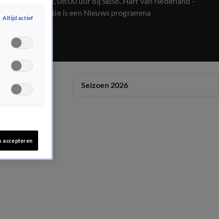
op 23 januari, 08:00 uur bij SBS6. Hart van Nederland -
Ochtend Editie is een Nieuws programma
Altijd actief
Seizoen 2026
s accepteren