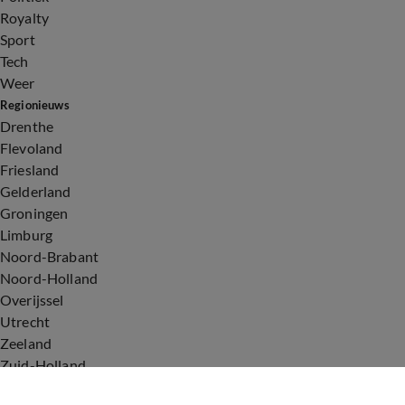
Royalty
Sport
Tech
Weer
Regionieuws
Drenthe
Flevoland
Friesland
Gelderland
Groningen
Limburg
Noord-Brabant
Noord-Holland
Overijssel
Utrecht
Zeeland
Zuid-Holland
Voorwaarden