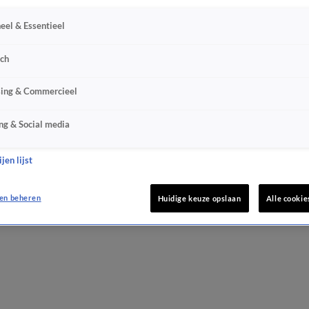
eel & Essentieel
sch
sing & Commercieel
ng & Social media
jen lijst
en beheren
Huidige keuze opslaan
Alle cookie