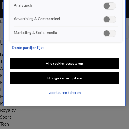
Editie is een Nieuws programma
Analytisch
Advertising & Commercieel
Late Editie
Ochtend Editie
Vroege Editie
Het Weer
Seizoen 2025
Marketing & Social media
Uitzendingen
Derde partijen lijst
Laatste nieuws
112
Alle cookies accepteren
Advies & Tips
Economie
Huidige keuze opslaan
Entertainment
Infrastructuur
Voorkeuren beheren
Milieu en Gezondheid
Politiek
Royalty
Sport
Tech