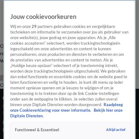
Jouw cookievoorkeuren
Wij en onze
29
partners gebruiken cookies en vergelijkbare
technieken om informatie te verzamelen over jou als gebruiker van
onze website(s), jouw gedrag en jouw apparaten. Als je „Alle
cookies accepteren” selecteert, worden trackingtechnologieën
Overzicht
Tip de
Laatste nieuws
Regionieuws
Het beste van Hart
ingeschakeld om onze advertenties en content te kunnen
redactie
personaliseren, onze producten en diensten te verbeteren en om
de prestaties van advertenties en content te meten. Als je
Volg Hart van Nederland
„Huidige keuze opslaan” selecteert of je toestemming intrekt,
worden deze trackingtechnologieën uitgeschakeld. We gebruiken
dan enkel functionele en essentiële cookies om de website goed te
Zoeken
laten functioneren en veilig te houden. Je kunt dit menu op ieder
Overzicht
Regio
Uitzendingen
Weer
Tip de redactie
Panel
Video's
moment opnieuw openen om je keuzes te wijzigen of om je
toestemming in te trekken door op de link Cookie-instellingen
Ochtend Editie
onder aan de webpagina te klikken. Je selecties zullen overal
binnen onze Digitale Diensten worden doorgevoerd.
Raadpleeg
Seizoen 2025, aflevering 5229
onze Cookieverklaring voor meer informatie.
Bekijk hier onze
5 dec 2025, 07:00
Digitale Diensten.
Bekijk aflevering 5229 van Hart van Nederland - Ochtend
Editie uit seizoen 2025 hier. Deze aflevering is uitgezonden op
Altijd actief
Functioneel & Essentieel
5 december, 07:00 uur bij SBS6. Hart van Nederland - Ochtend