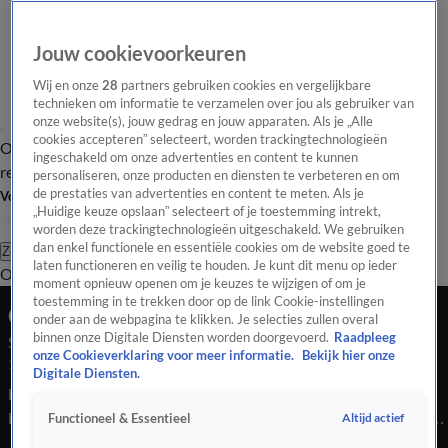
Jouw cookievoorkeuren
Wij en onze
28
partners gebruiken cookies en vergelijkbare
technieken om informatie te verzamelen over jou als gebruiker van
onze website(s), jouw gedrag en jouw apparaten. Als je „Alle
cookies accepteren” selecteert, worden trackingtechnologieën
Overzicht
Tip de
Laatste nieuws
Regionieuws
Het beste van Hart
ingeschakeld om onze advertenties en content te kunnen
redactie
personaliseren, onze producten en diensten te verbeteren en om
de prestaties van advertenties en content te meten. Als je
Volg Hart van Nederland
„Huidige keuze opslaan” selecteert of je toestemming intrekt,
worden deze trackingtechnologieën uitgeschakeld. We gebruiken
dan enkel functionele en essentiële cookies om de website goed te
Zoeken
laten functioneren en veilig te houden. Je kunt dit menu op ieder
Overzicht
Regio
Uitzendingen
Weer
Tip de redactie
Panel
Video's
moment opnieuw openen om je keuzes te wijzigen of om je
toestemming in te trekken door op de link Cookie-instellingen
Ochtend Editie
onder aan de webpagina te klikken. Je selecties zullen overal
binnen onze Digitale Diensten worden doorgevoerd.
Raadpleeg
Seizoen 2026, aflevering 1137
onze Cookieverklaring voor meer informatie.
Bekijk hier onze
16 mrt, 07:00
Digitale Diensten.
Bekijk aflevering 1137 van Hart van Nederland - Ochtend
Editie uit seizoen 2026 hier. Deze aflevering is uitgezonden op
Altijd actief
Functioneel & Essentieel
16 maart, 07:00 uur bij SBS6. Hart van Nederland - Ochtend