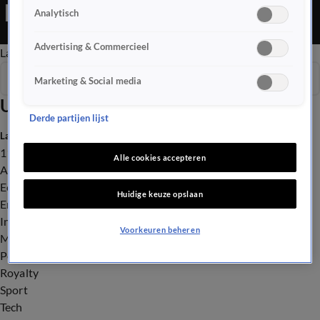
Editie is een Nieuws programma
Analytisch
Advertising & Commercieel
Late Editie
Ochtend Editie
Vroege Editie
Het Weer
Seizoen 2026
Marketing & Social media
Uitzendingen
Derde partijen lijst
Laatste nieuws
112
Alle cookies accepteren
Advies & Tips
Economie
Huidige keuze opslaan
Entertainment
Infrastructuur
Voorkeuren beheren
Milieu en Gezondheid
Politiek
Royalty
Sport
Tech