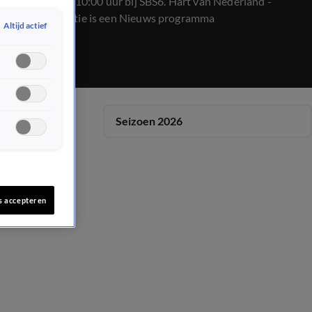
op 5 januari, 10:00 uur bij SBS6. Hart van Nederland -
Ochtend Editie is een Nieuws programma
Altijd actief
Seizoen 2026
s accepteren