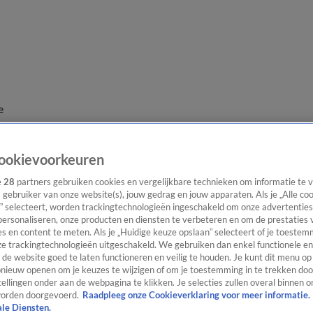
e
ookievoorkeuren
e
28
partners gebruiken cookies en vergelijkbare technieken om informatie te
s gebruiker van onze website(s), jouw gedrag en jouw apparaten. Als je „Alle co
” selecteert, worden trackingtechnologieën ingeschakeld om onze advertenties
personaliseren, onze producten en diensten te verbeteren en om de prestaties 
s en content te meten. Als je „Huidige keuze opslaan” selecteert of je toestemm
e trackingtechnologieën uitgeschakeld. We gebruiken dan enkel functionele en
de website goed te laten functioneren en veilig te houden. Je kunt dit menu op
ieuw openen om je keuzes te wijzigen of om je toestemming in te trekken door
ellingen onder aan de webpagina te klikken. Je selecties zullen overal binnen o
orden doorgevoerd.
Raadpleeg onze Cookieverklaring voor meer informatie.
ale Diensten.