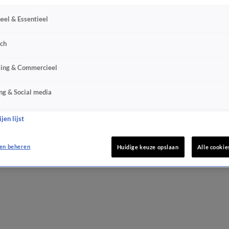
eel & Essentieel
sch
sing & Commercieel
ng & Social media
jen lijst
en beheren
Huidige keuze opslaan
Alle cookie