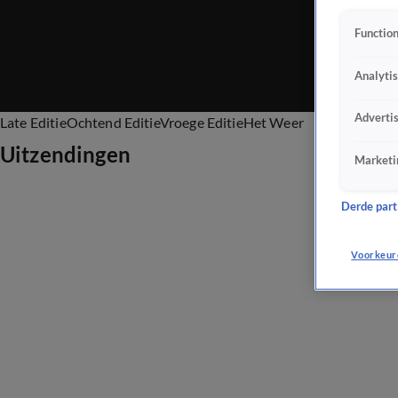
Function
Analyti
Adverti
Late Editie
Ochtend Editie
Vroege Editie
Het Weer
Uitzendingen
Marketi
Derde parti
Voorkeur