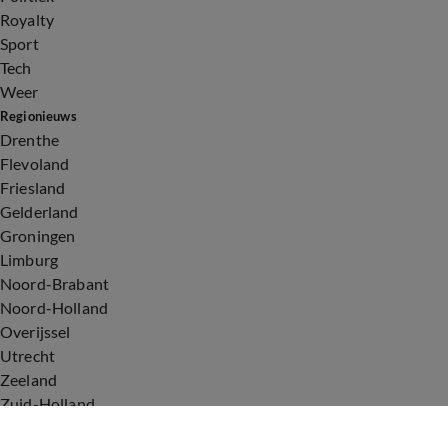
Royalty
Sport
Tech
Weer
Regionieuws
Drenthe
Flevoland
Friesland
Gelderland
Groningen
Limburg
Noord-Brabant
Noord-Holland
Overijssel
Utrecht
Zeeland
Zuid-Holland
Voorwaarden