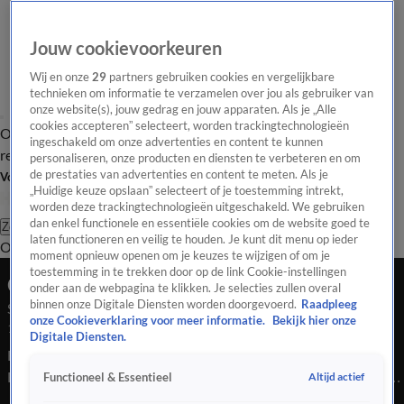
Jouw cookievoorkeuren
Wij en onze
29
partners gebruiken cookies en vergelijkbare
technieken om informatie te verzamelen over jou als gebruiker van
onze website(s), jouw gedrag en jouw apparaten. Als je „Alle
cookies accepteren” selecteert, worden trackingtechnologieën
Overzicht
Tip de
Laatste nieuws
Regionieuws
Het beste van Hart
ingeschakeld om onze advertenties en content te kunnen
redactie
personaliseren, onze producten en diensten te verbeteren en om
de prestaties van advertenties en content te meten. Als je
Volg Hart van Nederland
„Huidige keuze opslaan” selecteert of je toestemming intrekt,
worden deze trackingtechnologieën uitgeschakeld. We gebruiken
dan enkel functionele en essentiële cookies om de website goed te
Zoeken
laten functioneren en veilig te houden. Je kunt dit menu op ieder
Overzicht
Regio
Uitzendingen
Weer
Tip de redactie
Panel
Video's
moment opnieuw openen om je keuzes te wijzigen of om je
toestemming in te trekken door op de link Cookie-instellingen
Ochtend Editie
onder aan de webpagina te klikken. Je selecties zullen overal
binnen onze Digitale Diensten worden doorgevoerd.
Raadpleeg
Seizoen 2025, aflevering 3949
onze Cookieverklaring voor meer informatie.
Bekijk hier onze
10 sep 2025, 07:00
Digitale Diensten.
Bekijk aflevering 3949 van Hart van Nederland - Ochtend
Editie uit seizoen 2025 hier. Deze aflevering is uitgezonden op
Altijd actief
Functioneel & Essentieel
10 september, 07:00 uur bij SBS6. Hart van Nederland -