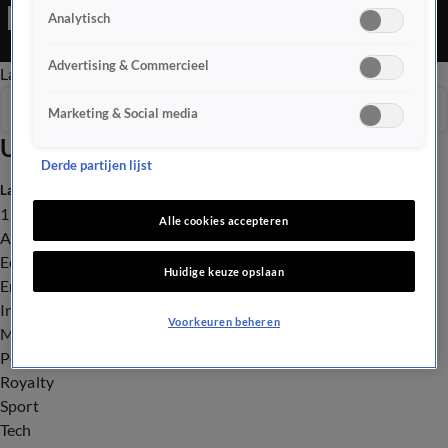
Ochtend Editie is een Nieuws programma
Analytisch
Advertising & Commercieel
Late Editie
Ochtend Editie
Vroege Editie
Het Weer
Seizoen 2025
Marketing & Social media
Uitzendingen
Derde partijen lijst
Laatste nieuws
112
Alle cookies accepteren
Advies & Tips
Economie
Huidige keuze opslaan
Entertainment
Infrastructuur
Voorkeuren beheren
Milieu en Gezondheid
Politiek
Royalty
Sport
Tech