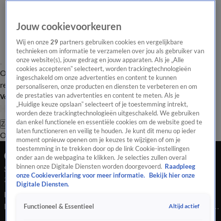
Jouw cookievoorkeuren
Wij en onze
29
partners gebruiken cookies en vergelijkbare
technieken om informatie te verzamelen over jou als gebruiker van
onze website(s), jouw gedrag en jouw apparaten. Als je „Alle
cookies accepteren” selecteert, worden trackingtechnologieën
Overzicht
Tip de
Laatste nieuws
Regionieuws
Het beste van Hart
ingeschakeld om onze advertenties en content te kunnen
redactie
personaliseren, onze producten en diensten te verbeteren en om
de prestaties van advertenties en content te meten. Als je
Volg Hart van Nederland
„Huidige keuze opslaan” selecteert of je toestemming intrekt,
worden deze trackingtechnologieën uitgeschakeld. We gebruiken
dan enkel functionele en essentiële cookies om de website goed te
Zoeken
laten functioneren en veilig te houden. Je kunt dit menu op ieder
Overzicht
Regio
Uitzendingen
Weer
Tip de redactie
Panel
Video's
moment opnieuw openen om je keuzes te wijzigen of om je
toestemming in te trekken door op de link Cookie-instellingen
Ochtend Editie
onder aan de webpagina te klikken. Je selecties zullen overal
binnen onze Digitale Diensten worden doorgevoerd.
Raadpleeg
Seizoen 2026, aflevering 1331
onze Cookieverklaring voor meer informatie.
Bekijk hier onze
27 mrt, 10:00
Digitale Diensten.
Bekijk aflevering 1331 van Hart van Nederland - Ochtend
Editie uit seizoen 2026 hier. Deze aflevering is uitgezonden op
Altijd actief
Functioneel & Essentieel
27 maart, 10:00 uur bij SBS6. Hart van Nederland - Ochtend