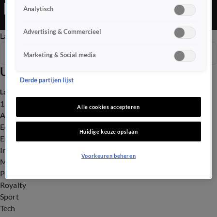
Editie is een Nieuws programma
Analytisch
Advertising & Commercieel
Late Editie
Ochtend Editie
Vroege Editie
Het Weer
Seizoen 2026
Marketing & Social media
Uitzendingen
Derde partijen lijst
Laatste nieuws
112
Alle cookies accepteren
Advies & Tips
Economie
Huidige keuze opslaan
Entertainment
Infrastructuur
Voorkeuren beheren
Milieu en Gezondheid
Politiek
Royalty
Sport
Tech