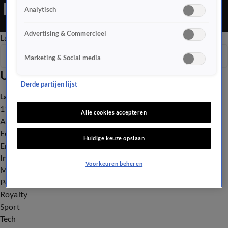
is een Nieuws programma
Analytisch
Advertising & Commercieel
Late Editie
Ochtend Editie
Vroege Editie
Het Weer
Seizoen 2026
Marketing & Social media
Uitzendingen
Derde partijen lijst
Laatste nieuws
112
Alle cookies accepteren
Advies & Tips
Economie
Huidige keuze opslaan
Entertainment
Infrastructuur
Voorkeuren beheren
Milieu en Gezondheid
Politiek
Royalty
Sport
Tech