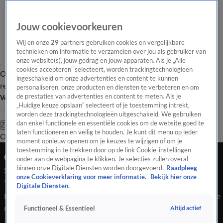
Jouw cookievoorkeuren
Wij en onze
29
partners gebruiken cookies en vergelijkbare
technieken om informatie te verzamelen over jou als gebruiker van
onze website(s), jouw gedrag en jouw apparaten. Als je „Alle
cookies accepteren” selecteert, worden trackingtechnologieën
Overzicht
Tip de
Laatste nieuws
Regionieuws
Het beste van Hart
ingeschakeld om onze advertenties en content te kunnen
redactie
personaliseren, onze producten en diensten te verbeteren en om
de prestaties van advertenties en content te meten. Als je
Volg Hart van Nederland
„Huidige keuze opslaan” selecteert of je toestemming intrekt,
worden deze trackingtechnologieën uitgeschakeld. We gebruiken
dan enkel functionele en essentiële cookies om de website goed te
Zoeken
laten functioneren en veilig te houden. Je kunt dit menu op ieder
Overzicht
Regio
Uitzendingen
Weer
Tip de redactie
Panel
Video's
moment opnieuw openen om je keuzes te wijzigen of om je
toestemming in te trekken door op de link Cookie-instellingen
Ochtend Editie
onder aan de webpagina te klikken. Je selecties zullen overal
binnen onze Digitale Diensten worden doorgevoerd.
Raadpleeg
Seizoen 2026, aflevering 965
onze Cookieverklaring voor meer informatie.
Bekijk hier onze
4 mrt, 08:00
Digitale Diensten.
Bekijk aflevering 965 van Hart van Nederland - Ochtend Editie
uit seizoen 2026 hier. Deze aflevering is uitgezonden op 4
Altijd actief
Functioneel & Essentieel
maart, 08:00 uur bij SBS6. Hart van Nederland - Ochtend Editie