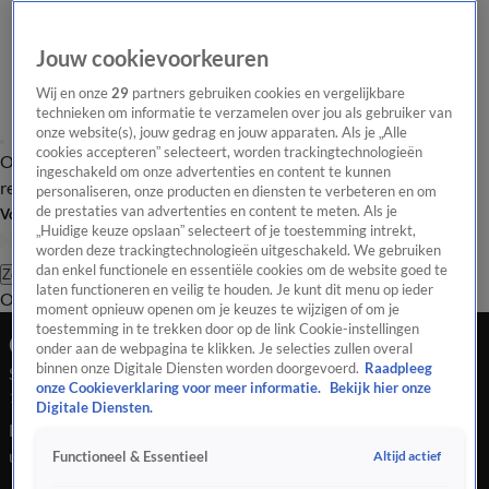
Jouw cookievoorkeuren
Wij en onze
29
partners gebruiken cookies en vergelijkbare
technieken om informatie te verzamelen over jou als gebruiker van
onze website(s), jouw gedrag en jouw apparaten. Als je „Alle
cookies accepteren” selecteert, worden trackingtechnologieën
Overzicht
Tip de
Laatste nieuws
Regionieuws
Het beste van Hart
ingeschakeld om onze advertenties en content te kunnen
redactie
personaliseren, onze producten en diensten te verbeteren en om
de prestaties van advertenties en content te meten. Als je
Volg Hart van Nederland
„Huidige keuze opslaan” selecteert of je toestemming intrekt,
worden deze trackingtechnologieën uitgeschakeld. We gebruiken
dan enkel functionele en essentiële cookies om de website goed te
Zoeken
laten functioneren en veilig te houden. Je kunt dit menu op ieder
Overzicht
Regio
Uitzendingen
Weer
Tip de redactie
Panel
Video's
moment opnieuw openen om je keuzes te wijzigen of om je
toestemming in te trekken door op de link Cookie-instellingen
Ochtend Editie
onder aan de webpagina te klikken. Je selecties zullen overal
binnen onze Digitale Diensten worden doorgevoerd.
Raadpleeg
Seizoen 2026, aflevering 13
onze Cookieverklaring voor meer informatie.
Bekijk hier onze
1 jan, 10:00
Digitale Diensten.
Bekijk aflevering 13 van Hart van Nederland - Ochtend Editie
uit seizoen 2026 hier. Deze aflevering is uitgezonden op 1
Altijd actief
Functioneel & Essentieel
januari, 10:00 uur bij SBS6. Hart van Nederland - Ochtend