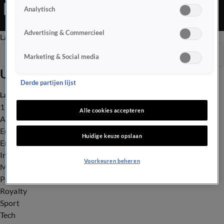
Editie is een Nieuws programma
Analytisch
Advertising & Commercieel
Late Editie
Ochtend Editie
Vroege Editie
Het Weer
Seizoen 2026
Marketing & Social media
Uitzendingen
Derde partijen lijst
Laatste nieuws
112
Alle cookies accepteren
Advies & Tips
Economie
Huidige keuze opslaan
Entertainment
Infrastructuur
Voorkeuren beheren
Milieu en Gezondheid
Politiek
Royalty
Sport
Tech