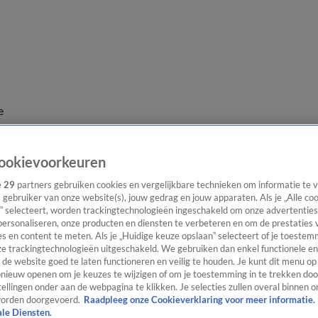
e
ookievoorkeuren
e
29
partners gebruiken cookies en vergelijkbare technieken om informatie te
s gebruiker van onze website(s), jouw gedrag en jouw apparaten. Als je „Alle co
” selecteert, worden trackingtechnologieën ingeschakeld om onze advertenties
personaliseren, onze producten en diensten te verbeteren en om de prestaties 
s en content te meten. Als je „Huidige keuze opslaan” selecteert of je toestemm
e trackingtechnologieën uitgeschakeld. We gebruiken dan enkel functionele en
de website goed te laten functioneren en veilig te houden. Je kunt dit menu op
ieuw openen om je keuzes te wijzigen of om je toestemming in te trekken door
ellingen onder aan de webpagina te klikken. Je selecties zullen overal binnen o
orden doorgevoerd.
Raadpleeg onze Cookieverklaring voor meer informatie.
ale Diensten.