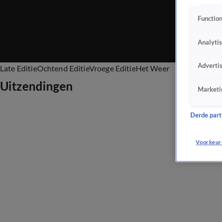
Function
Analyti
Adverti
Late Editie
Ochtend Editie
Vroege Editie
Het Weer
Uitzendingen
Marketi
Derde parti
Voorkeur