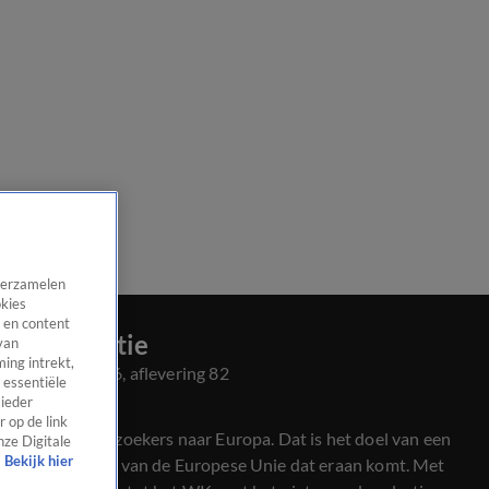
 verzamelen
okies
 en content
Late Editie
van
ing intrekt,
Seizoen 2026, aflevering 82
 essentiële
23 mrt, 22:45
 ieder
 op de link
Minder asielzoekers naar Europa. Dat is het doel van een
nze Digitale
Bekijk hier
migratiepact van de Europese Unie dat eraan komt. Met