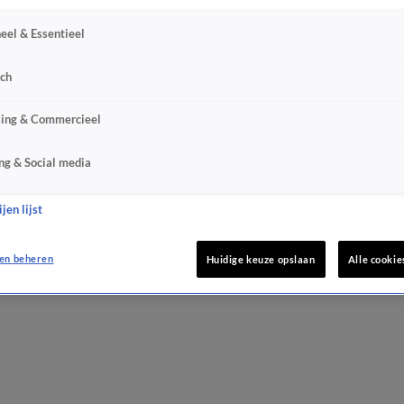
eel & Essentieel
sch
sing & Commercieel
ng & Social media
jen lijst
en beheren
Huidige keuze opslaan
Alle cookie