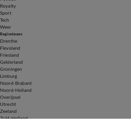
Royalty
Sport
Tech
Weer
Regionieuws
Drenthe
Flevoland
Friesland
Gelderland
Groningen
Limburg
Noord-Brabant
Noord-Holland
Overijssel
Utrecht
Zeeland
Zuid-Holland
Voorwaarden