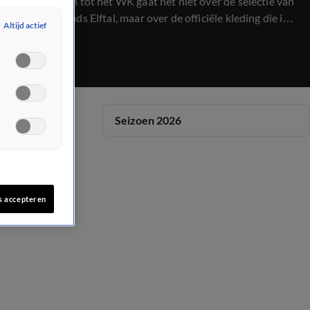
nog 80 dagen tot het WK gaat het niet over de selectie van
het Nederlands Elftal, maar over de officiële kleding die is
Altijd actief
gepresenteerd. Volgens de bond en de hoofdsponsor "het
felste oranje shit ooit".
Seizoen 2026
s accepteren