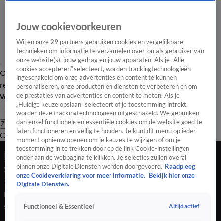
Jouw cookievoorkeuren
Wij en onze
29
partners gebruiken cookies en vergelijkbare
technieken om informatie te verzamelen over jou als gebruiker van
onze website(s), jouw gedrag en jouw apparaten. Als je „Alle
cookies accepteren” selecteert, worden trackingtechnologieën
Overzicht
Tip de
Laatste nieuws
Regionieuws
Het beste van Hart
ingeschakeld om onze advertenties en content te kunnen
redactie
personaliseren, onze producten en diensten te verbeteren en om
de prestaties van advertenties en content te meten. Als je
Volg Hart van Nederland
„Huidige keuze opslaan” selecteert of je toestemming intrekt,
worden deze trackingtechnologieën uitgeschakeld. We gebruiken
dan enkel functionele en essentiële cookies om de website goed te
Zoeken
laten functioneren en veilig te houden. Je kunt dit menu op ieder
Overzicht
Regio
Uitzendingen
Weer
Tip de redactie
Panel
Video's
moment opnieuw openen om je keuzes te wijzigen of om je
toestemming in te trekken door op de link Cookie-instellingen
Late Editie
onder aan de webpagina te klikken. Je selecties zullen overal
binnen onze Digitale Diensten worden doorgevoerd.
Raadpleeg
Seizoen 2025, aflevering 233
onze Cookieverklaring voor meer informatie.
Bekijk hier onze
19 aug 2025, 22:36
Digitale Diensten.
De lugubere vondst van Ria uit Vlaardingen, ze schepte een
schoen uit het water met een stuk been erin! Waar is de
Altijd actief
Functioneel & Essentieel
vermiste Kianna (15), haar emotionele familie gaat verhaal