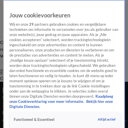
Jouw cookievoorkeuren
Wij en onze
29
partners gebruiken cookies en vergelijkbare
technieken om informatie te verzamelen over jou als gebruiker van
onze website(s), jouw gedrag en jouw apparaten. Als je „Alle
cookies accepteren” selecteert, worden trackingtechnologieën
Overzicht
Tip de
Laatste nieuws
Regionieuws
Het beste van Hart
ingeschakeld om onze advertenties en content te kunnen
redactie
personaliseren, onze producten en diensten te verbeteren en om
de prestaties van advertenties en content te meten. Als je
Volg Hart van Nederland
„Huidige keuze opslaan” selecteert of je toestemming intrekt,
worden deze trackingtechnologieën uitgeschakeld. We gebruiken
dan enkel functionele en essentiële cookies om de website goed te
Zoeken
laten functioneren en veilig te houden. Je kunt dit menu op ieder
Overzicht
Regio
Uitzendingen
Weer
Tip de redactie
Panel
Video's
moment opnieuw openen om je keuzes te wijzigen of om je
toestemming in te trekken door op de link Cookie-instellingen
Late Editie
onder aan de webpagina te klikken. Je selecties zullen overal
binnen onze Digitale Diensten worden doorgevoerd.
Raadpleeg
Seizoen 2026, aflevering 48
onze Cookieverklaring voor meer informatie.
Bekijk hier onze
17 feb, 22:45
Digitale Diensten.
Duizend euro krijgen om je sloten te verbeteren omdat er een
AZC in je dorp komt, klinkt bizar. Maar in dit dorp gebeurt het
Altijd actief
Functioneel & Essentieel
nu. Carnaval eindigt voor de 15-jarige Zoey in een nachtmerrie.