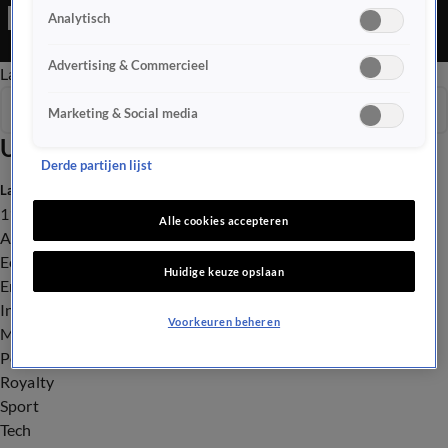
Een man sloeg uit het niets met zijn vuist de tanden uit haar
Analytisch
mond. En Artis vroeg mensen om een leuke naam te verzinnen
voor het pasgeboren olifantje. Deze kinderen wisten het
Advertising & Commercieel
Late Editie
Ochtend Editie
Vroege Editie
Het Weer
meteen.
Seizoen 2026
Marketing & Social media
Uitzendingen
Derde partijen lijst
Laatste nieuws
112
Alle cookies accepteren
Advies & Tips
Economie
Huidige keuze opslaan
Entertainment
Infrastructuur
Voorkeuren beheren
Milieu en Gezondheid
Politiek
Royalty
Sport
Tech