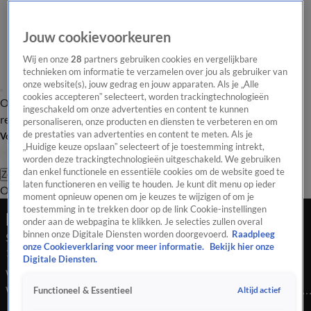
Jouw cookievoorkeuren
Wij en onze
28
partners gebruiken cookies en vergelijkbare
technieken om informatie te verzamelen over jou als gebruiker van
onze website(s), jouw gedrag en jouw apparaten. Als je „Alle
cookies accepteren” selecteert, worden trackingtechnologieën
Overzicht
Tip de
Laatste nieuws
Regionieuws
Het beste van Hart
ingeschakeld om onze advertenties en content te kunnen
redactie
personaliseren, onze producten en diensten te verbeteren en om
de prestaties van advertenties en content te meten. Als je
Volg Hart van Nederland
„Huidige keuze opslaan” selecteert of je toestemming intrekt,
worden deze trackingtechnologieën uitgeschakeld. We gebruiken
dan enkel functionele en essentiële cookies om de website goed te
Zoeken
laten functioneren en veilig te houden. Je kunt dit menu op ieder
Overzicht
Regio
Uitzendingen
Weer
Tip de redactie
Panel
Video's
moment opnieuw openen om je keuzes te wijzigen of om je
toestemming in te trekken door op de link Cookie-instellingen
Late Editie
onder aan de webpagina te klikken. Je selecties zullen overal
binnen onze Digitale Diensten worden doorgevoerd.
Raadpleeg
Seizoen 2025, aflevering 347
onze Cookieverklaring voor meer informatie.
Bekijk hier onze
11 dec 2025, 22:45
Digitale Diensten.
Waar blijft toch die ene grote Nederlandstalige kersthit?
Waarom hebben we er zo weinig van? En de pendelbus naar Ter
Altijd actief
Functioneel & Essentieel
Apel wordt gratis omdat er te veel incidenten zijn met