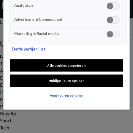
veiligelanders.
Analytisch
Advertising & Commercieel
Late Editie
Ochtend Editie
Vroege Editie
Het Weer
Seizoen 2025
Marketing & Social media
Uitzendingen
Derde partijen lijst
Laatste nieuws
112
Alle cookies accepteren
Advies & Tips
Economie
Huidige keuze opslaan
Entertainment
Infrastructuur
Voorkeuren beheren
Milieu en Gezondheid
Politiek
Royalty
Sport
Tech