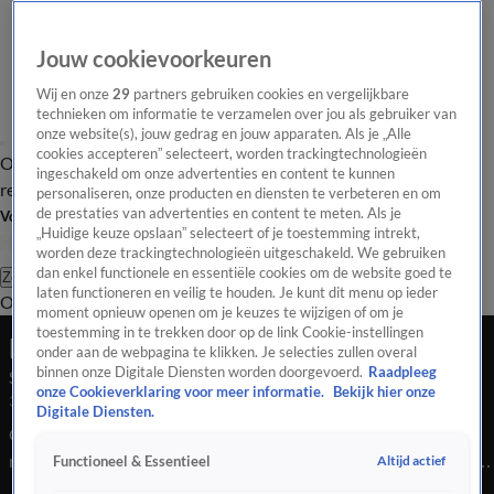
Jouw cookievoorkeuren
Wij en onze
29
partners gebruiken cookies en vergelijkbare
technieken om informatie te verzamelen over jou als gebruiker van
onze website(s), jouw gedrag en jouw apparaten. Als je „Alle
cookies accepteren” selecteert, worden trackingtechnologieën
Overzicht
Tip de
Laatste nieuws
Regionieuws
Het beste van Hart
ingeschakeld om onze advertenties en content te kunnen
redactie
personaliseren, onze producten en diensten te verbeteren en om
de prestaties van advertenties en content te meten. Als je
Volg Hart van Nederland
„Huidige keuze opslaan” selecteert of je toestemming intrekt,
worden deze trackingtechnologieën uitgeschakeld. We gebruiken
dan enkel functionele en essentiële cookies om de website goed te
Zoeken
laten functioneren en veilig te houden. Je kunt dit menu op ieder
Overzicht
Regio
Uitzendingen
Weer
Tip de redactie
Panel
Video's
moment opnieuw openen om je keuzes te wijzigen of om je
toestemming in te trekken door op de link Cookie-instellingen
Late Editie
onder aan de webpagina te klikken. Je selecties zullen overal
binnen onze Digitale Diensten worden doorgevoerd.
Raadpleeg
Seizoen 2025, aflevering 339
onze Cookieverklaring voor meer informatie.
Bekijk hier onze
3 dec 2025, 22:42
Digitale Diensten.
Op een begraafplaats zijn tientallen kisten opengemaakt, en
nabestaanden wisten van niets. In Woudrichem is een auto een
Altijd actief
Functioneel & Essentieel
kapsalon binnengereden, terwijl de zaak pas net open was. En