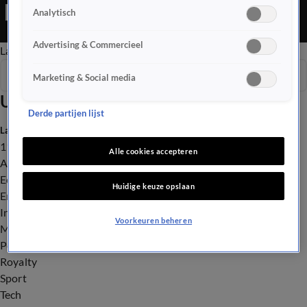
we worden weer overspoeld met Spotify Wrapped. Dit jaar zijn
Analytisch
Nederlandse artiesten opvallend populair.
Advertising & Commercieel
Late Editie
Ochtend Editie
Vroege Editie
Het Weer
Seizoen 2025
Marketing & Social media
Uitzendingen
Derde partijen lijst
Laatste nieuws
112
Alle cookies accepteren
Advies & Tips
Economie
Huidige keuze opslaan
Entertainment
Infrastructuur
Voorkeuren beheren
Milieu en Gezondheid
Politiek
Royalty
Sport
Tech