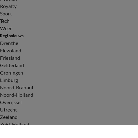
Royalty
Sport
Tech
Weer
Regionieuws
Drenthe
Flevoland
Friesland
Gelderland
Groningen
Limburg
Noord-Brabant
Noord-Holland
Overijssel
Utrecht
Zeeland
Zuid-Holland
Voorwaarden