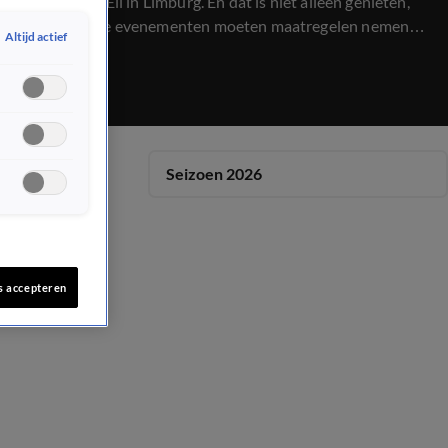
aan, zoals in Ell in Limburg. En dat is niet alleen genieten,
verschillende evenementen moeten maatregelen nemen.
Altijd actief
En het is opnieuw overvol in Ter Apel. Dit keer schiet
Groningen te hulp en biedt 175 bedden aan. Hoe moet dit
verder?
Seizoen 2026
s accepteren