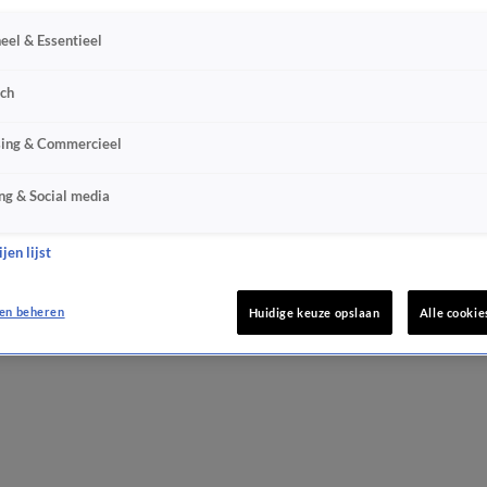
eel & Essentieel
sch
sing & Commercieel
ng & Social media
jen lijst
en beheren
Huidige keuze opslaan
Alle cookie