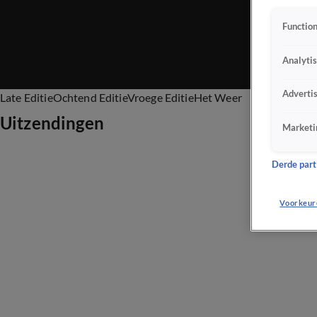
Function
Analyti
Adverti
Late Editie
Ochtend Editie
Vroege Editie
Het Weer
Uitzendingen
Marketi
Derde parti
Voorkeur