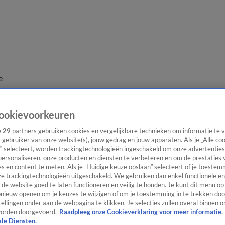
e
ookievoorkeuren
e
29
partners gebruiken cookies en vergelijkbare technieken om informatie te
s gebruiker van onze website(s), jouw gedrag en jouw apparaten. Als je „Alle co
” selecteert, worden trackingtechnologieën ingeschakeld om onze advertenties
personaliseren, onze producten en diensten te verbeteren en om de prestaties 
s en content te meten. Als je „Huidige keuze opslaan” selecteert of je toestemm
e trackingtechnologieën uitgeschakeld. We gebruiken dan enkel functionele en
de website goed te laten functioneren en veilig te houden. Je kunt dit menu op
ieuw openen om je keuzes te wijzigen of om je toestemming in te trekken door
ellingen onder aan de webpagina te klikken. Je selecties zullen overal binnen o
orden doorgevoerd.
Raadpleeg onze Cookieverklaring voor meer informatie.
ale Diensten.