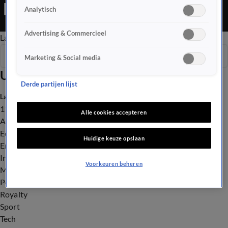
met hulphond die de voorstelling van een cabaretier moet
Analytisch
verlaten, vanwege de hond. Liefhebbers kopen kilo's
pompoenen voor een prikkie.
Advertising & Commercieel
Late Editie
Ochtend Editie
Vroege Editie
Het Weer
Seizoen 2025
Marketing & Social media
Uitzendingen
Derde partijen lijst
Laatste nieuws
112
Alle cookies accepteren
Advies & Tips
Economie
Huidige keuze opslaan
Entertainment
Infrastructuur
Voorkeuren beheren
Milieu en Gezondheid
Politiek
Royalty
Sport
Tech