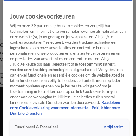
Jouw cookievoorkeuren
Wij en onze
29
partners gebruiken cookies en vergelijkbare
technieken om informatie te verzamelen over jou als gebruiker van
onze website(s), jouw gedrag en jouw apparaten. Als je „Alle
cookies accepteren” selecteert, worden trackingtechnologieën
Overzicht
Tip de
Laatste nieuws
Regionieuws
Het beste van Hart
ingeschakeld om onze advertenties en content te kunnen
redactie
personaliseren, onze producten en diensten te verbeteren en om
de prestaties van advertenties en content te meten. Als je
Volg Hart van Nederland
„Huidige keuze opslaan” selecteert of je toestemming intrekt,
worden deze trackingtechnologieën uitgeschakeld. We gebruiken
dan enkel functionele en essentiële cookies om de website goed te
Zoeken
laten functioneren en veilig te houden. Je kunt dit menu op ieder
Overzicht
Regio
Uitzendingen
Weer
Tip de redactie
Panel
Video's
moment opnieuw openen om je keuzes te wijzigen of om je
toestemming in te trekken door op de link Cookie-instellingen
Late Editie
onder aan de webpagina te klikken. Je selecties zullen overal
binnen onze Digitale Diensten worden doorgevoerd.
Raadpleeg
Seizoen 2025, aflevering 300
onze Cookieverklaring voor meer informatie.
Bekijk hier onze
25 okt 2025, 22:39
Digitale Diensten.
De verkiezingen worden steeds spannender: het is een nek-
aan-nekrace tussen 4 partijen en ze doen er alles aan om
Altijd actief
Functioneel & Essentieel
stemmen te winnen. Ophef over een blinde theaterbezoeker