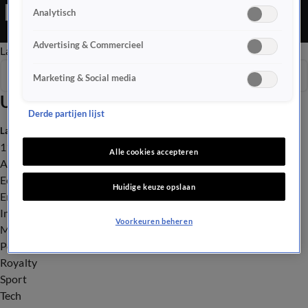
klachten blijken verzonnen. En, denk naast pompoenen in je
Analytisch
tuin ook eens aan een egelburcht.
Advertising & Commercieel
Late Editie
Ochtend Editie
Vroege Editie
Het Weer
Seizoen 2025
Marketing & Social media
Uitzendingen
Derde partijen lijst
Laatste nieuws
112
Alle cookies accepteren
Advies & Tips
Economie
Huidige keuze opslaan
Entertainment
Infrastructuur
Voorkeuren beheren
Milieu en Gezondheid
Politiek
Royalty
Sport
Tech