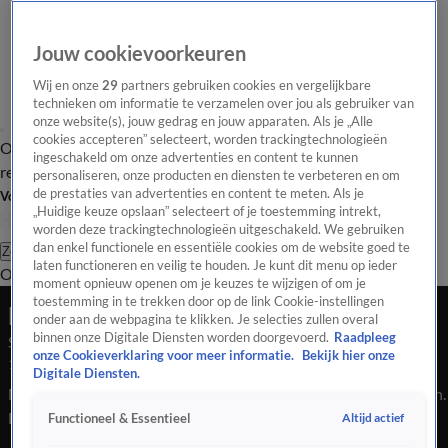
Jouw cookievoorkeuren
Wij en onze
29
partners gebruiken cookies en vergelijkbare
technieken om informatie te verzamelen over jou als gebruiker van
onze website(s), jouw gedrag en jouw apparaten. Als je „Alle
cookies accepteren” selecteert, worden trackingtechnologieën
Overzicht
Tip de
Laatste nieuws
Regionieuws
Het beste van Hart
ingeschakeld om onze advertenties en content te kunnen
redactie
personaliseren, onze producten en diensten te verbeteren en om
de prestaties van advertenties en content te meten. Als je
Volg Hart van Nederland
„Huidige keuze opslaan” selecteert of je toestemming intrekt,
worden deze trackingtechnologieën uitgeschakeld. We gebruiken
dan enkel functionele en essentiële cookies om de website goed te
Zoeken
laten functioneren en veilig te houden. Je kunt dit menu op ieder
Overzicht
Regio
Uitzendingen
Weer
Tip de redactie
Panel
Video's
moment opnieuw openen om je keuzes te wijzigen of om je
toestemming in te trekken door op de link Cookie-instellingen
Late Editie
onder aan de webpagina te klikken. Je selecties zullen overal
binnen onze Digitale Diensten worden doorgevoerd.
Raadpleeg
Seizoen 2025, aflevering 294
onze Cookieverklaring voor meer informatie.
Bekijk hier onze
19 okt 2025, 22:45
Digitale Diensten.
Man overvallen door gemaskerde mannen met een vuurwapen.
Een wethouder beweert dat er klachten zijn over een
Altijd actief
Functioneel & Essentieel
hondenopleiding, die daardoor nu moet sluiten. Maar die