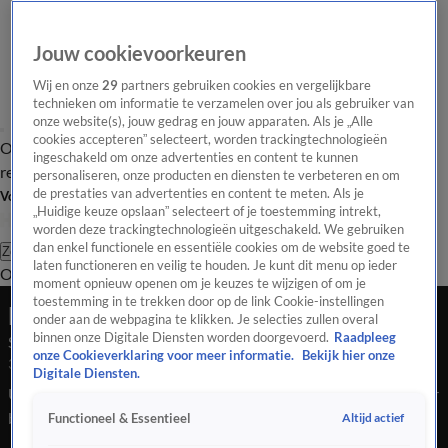
Jouw cookievoorkeuren
Wij en onze
29
partners gebruiken cookies en vergelijkbare
technieken om informatie te verzamelen over jou als gebruiker van
onze website(s), jouw gedrag en jouw apparaten. Als je „Alle
cookies accepteren” selecteert, worden trackingtechnologieën
Overzicht
Tip de
Laatste nieuws
Regionieuws
Het beste van Hart
ingeschakeld om onze advertenties en content te kunnen
redactie
personaliseren, onze producten en diensten te verbeteren en om
de prestaties van advertenties en content te meten. Als je
Volg Hart van Nederland
„Huidige keuze opslaan” selecteert of je toestemming intrekt,
worden deze trackingtechnologieën uitgeschakeld. We gebruiken
dan enkel functionele en essentiële cookies om de website goed te
Zoeken
laten functioneren en veilig te houden. Je kunt dit menu op ieder
Overzicht
Regio
Uitzendingen
Weer
Tip de redactie
Panel
Video's
moment opnieuw openen om je keuzes te wijzigen of om je
toestemming in te trekken door op de link Cookie-instellingen
Late Editie
onder aan de webpagina te klikken. Je selecties zullen overal
binnen onze Digitale Diensten worden doorgevoerd.
Raadpleeg
Seizoen 2026, aflevering 89
onze Cookieverklaring voor meer informatie.
Bekijk hier onze
30 mrt, 22:44
Digitale Diensten.
UF-schuim, dat in ons land talloze spouwmuren zit, zorgt voor
benauwdheid, hoofdpijn tot eczeem. Het wordt nog steeds
Altijd actief
Functioneel & Essentieel
gebruikt. En in een klap dakloos worden; letterlijk. Het