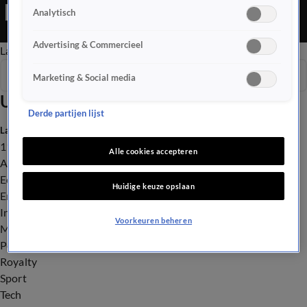
overkomt inwoners van Roosendaal. De Nederlandse bloemen
Analytisch
die elk jaar op het Sint Pietersplein in Vaticaanstad staan zijn
ook niet bepaald gratis, maar het is en blijft een geweldig
Advertising & Commercieel
Late Editie
Ochtend Editie
Vroege Editie
Het Weer
visitekaartje voor kwekers.
Seizoen 2026
Marketing & Social media
Uitzendingen
Derde partijen lijst
Laatste nieuws
112
Alle cookies accepteren
Advies & Tips
Economie
Huidige keuze opslaan
Entertainment
Infrastructuur
Voorkeuren beheren
Milieu en Gezondheid
Politiek
Royalty
Sport
Tech